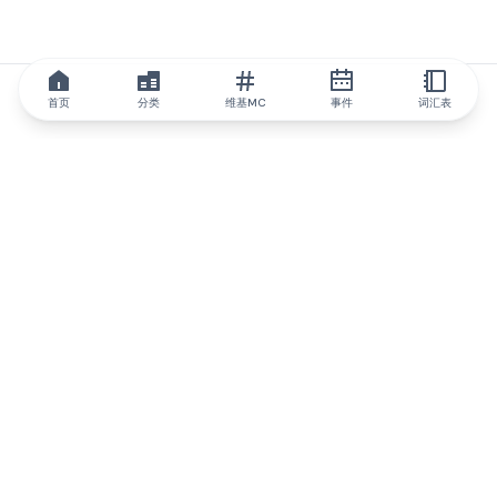
首页
分类
维基MC
事件
词汇表
IQ.wiki
IQ.wiki - 区块链知识与教育领域的全球领先权威。Brainfund 集团
的一部分。
@iqwiki
@IQofficial
@IQ.wiki
与IQ.wiki合作
我们的业务发展团队已准备好讨论合作和整合机会以及战略合作伙
伴关系咨询。
通过电子邮件联系
通过 Telegram 留言