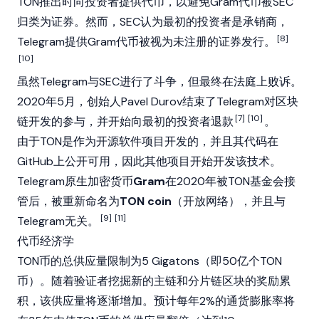
TON推出时向投资者提供代币，以避免Gram代币被SEC
归类为证券。然而，SEC认为最初的投资者是承销商，
[8]
Telegram提供Gram代币被视为未注册的证券发行。
[10]
虽然Telegram与SEC进行了斗争，但最终在法庭上败诉。
2020年5月，创始人
Pavel Durov
结束了Telegram对区块
[7]
[10]
链开发的参与，并开始向最初的投资者退款
。
由于TON是作为开源软件项目开发的，并且其代码在
GitHub上公开可用，因此其他项目开始开发该技术。
Telegram原生
加密货币
Gram
在2020年被TON基金会接
管后，被重新命名为
TON coin
（开放网络），并且与
[9]
[11]
Telegram无关。
代币经济学
TON币的总供应量限制为5 Gigatons（即50亿个TON
币）。随着验证者挖掘新的主链和分片链区块的奖励累
积，该供应量将逐渐增加。预计每年2%的通货膨胀率将