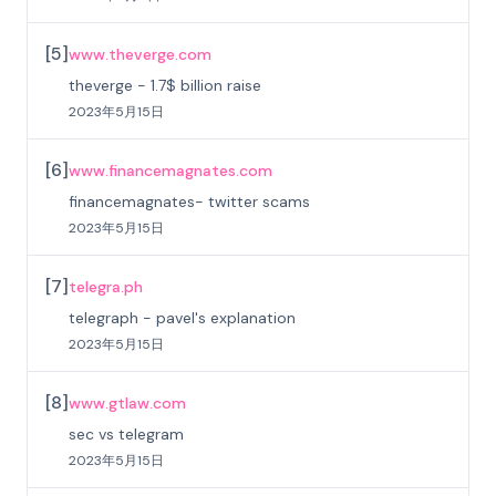
[
5
]
www.theverge.com
theverge - 1.7$ billion raise
2023年5月15日
[
6
]
www.financemagnates.com
financemagnates- twitter scams
2023年5月15日
[
7
]
telegra.ph
telegraph - pavel's explanation
2023年5月15日
[
8
]
www.gtlaw.com
sec vs telegram
2023年5月15日