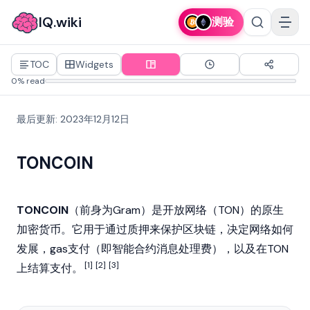
IQ.wiki
测验
TOC
Widgets
0% read
最后更新
:
2023年12月12日
TONCOIN
TONCOIN
（前身为Gram）是
开放网络
（TON）的原生
加密货币
。它用于通过
质押
来保护
区块链
，决定网络如何
发展，gas支付（即
智能合约
消息处理费），以及在
TON
[1]
[2]
[3]
上结算支付。