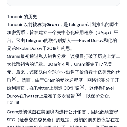
Toncoin的历史
Toncoin以前被称为
Gram
，是Telegram计划推出的原生
加密货币
，旨在建立一个
去中心化应用程序
（dApp）平
台。它由Telegram的联合创始人——
Pavel Durov
和他的
兄弟
Nikolai Durov
于2018年构思。
Grams最初通过私人销售分发，该项目打破了历史上第二
大代币销售的记录。2018年4月，Gram筹集了17亿美
元。后来，该团队向全球企业出售了价值数十亿美元的代
[5]
币
。然而，由于Gram的受欢迎程度，网络犯罪分子开
[6]
始利用它，在Twitter上制造ICO诈骗
。这使得Pavel
[12]
Durov在Twitter上发布了多次警告
，以保护公众。
[10]
[11]
Gram最初试图在美国境内进行公开销售，因此必须遵守
SEC（证券交易委员会）的规定。最初的购买协议旨在在