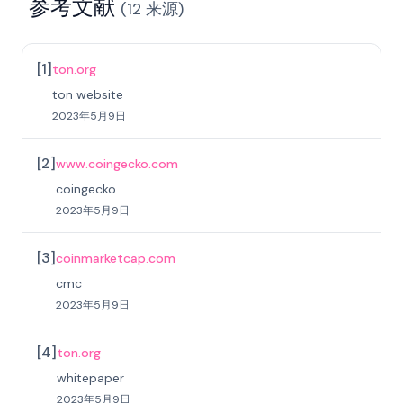
参考文献
(
12
来源
)
[
1
]
ton.org
ton website
2023年5月9日
[
2
]
www.coingecko.com
coingecko
2023年5月9日
[
3
]
coinmarketcap.com
cmc
2023年5月9日
[
4
]
ton.org
whitepaper
2023年5月9日