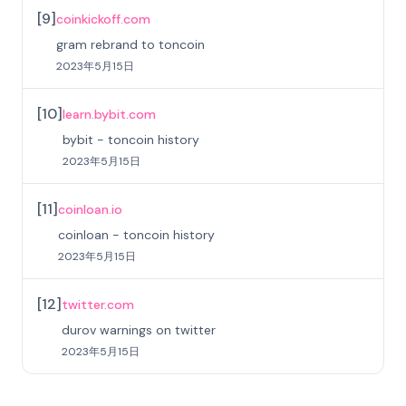
[
9
]
coinkickoff.com
gram rebrand to toncoin
2023年5月15日
[
10
]
learn.bybit.com
bybit - toncoin history
2023年5月15日
[
11
]
coinloan.io
coinloan - toncoin history
2023年5月15日
[
12
]
twitter.com
durov warnings on twitter
2023年5月15日