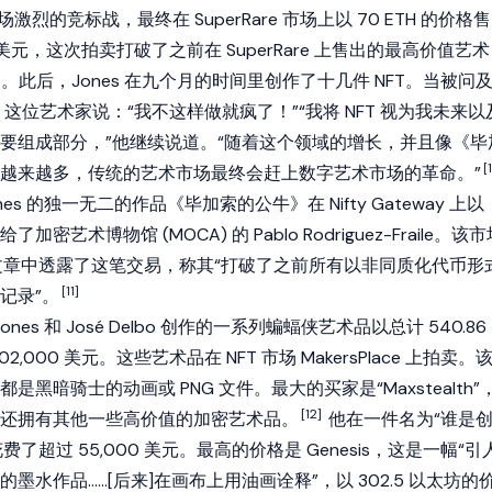
一场激烈的竞标战，最终在 SuperRare 市场上以 70 ETH 的价格售
0 美元，这次拍卖打破了之前在 SuperRare 上售出的最高价值艺术
%。此后，Jones 在九个月的时间里创作了十几件 NFT。当被问
，这位艺术家说：“我不这样做就疯了！”“我将 NFT 视为我未来以
要组成部分，”他继续说道。“随着这个领域的增长，并且像《毕
[1
越来越多，传统的艺术市场最终会赶上数字艺术市场的革命。”
，Jones 的独一无二的作品《毕加索的公牛》在 Nifty Gateway 上以
给了加密艺术博物馆 (MOCA) 的 Pablo Rodriguez-Fraile。该
博客文章中透露了这笔交易，称其“打破了之前所有以非同质化代币形
[11]
记录”。
r Jones 和 José Delbo 创作的一系列蝙蝠侠艺术品以总计 540.86
2,000 美元。这些艺术品在 NFT 市场 MakersPlace 上拍卖。
黑暗骑士的动画或 PNG 文件。最大的买家是“Maxstealth”
[12]
还拥有其他一些高价值的加密艺术品。
他在一件名为“谁是
费了超过 55,000 美元。最高的价格是 Genesis，这是一幅“引
墨水作品……[后来]在画布上用油画诠释”，以 302.5 以太坊的