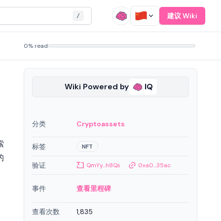
建议 Wiki
/
0% read
Wiki Powered by
IQ
分类
Cryptoassets
索
标签
NFT
的
验证
QmYy...h8Qs
0xa0...35ac
事件
查看里程碑
查看次数
1,835