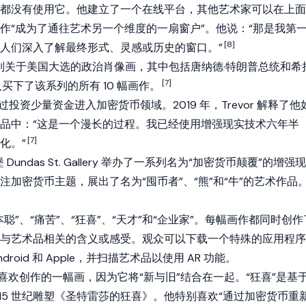
都没有使用它。他建立了一个在线平台，其他艺术家可以在上面
作“成为了通往艺术另一个维度的一扇窗户”。他说：“那是我第
[8]
人们深入了解最终形式、灵感或历史的窗口。”
一系列关于美国大选的政治肖像画，其中包括唐纳德·特朗普总统和希
[7]
买下了该系列的所有 10 幅画作。
月通过投资少量资金进入加密货币领域。2019 年，Trevor 解释了他
品中：“这是一个漫长的过程。我已经使用增强现实技术六年半
[7]
化。”
堡 Dundas St. Gallery 举办了一系列名为“加密货币颠覆”的增强现
加密货币主题，展出了名为“囤币者”、“熊”和“牛”的艺术作品
聪”、“痛苦”、“狂喜”、“天才”和“企业家”。每幅画作都同时创作
与艺术品相关的含义或感受。观众可以下载一个特殊的应用程序
Android 和 Apple，并扫描艺术品以使用 AR 功能。
喜欢创作的一幅画，因为它将“新与旧”结合在一起。“狂喜”是基
rnini 的 15 世纪雕塑《圣特雷莎的狂喜》。他特别喜欢“通过加密货币重