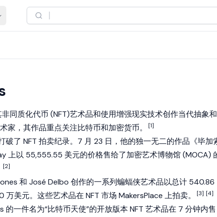
s
其
非同质化代币 (NFT)
艺术品和使用
增强现实
技术创作当代抽象和
[1]
术家，其作品重点关注
比特币
和
加密货币
。
画作打破了 NFT 拍卖纪录。7 月 23 日，他的独一无二的作品《毕加
eway 上以 55,555.55 美元的价格售给了加密艺术博物馆 (MOCA) 
[2]
。
r Jones 和 José Delbo 创作的一系列蝙蝠侠艺术品以总计 540.86
[3]
[4]
 万美元。这些艺术品在 NFT 市场 MakersPlace 上拍卖。
 Jones 的一件名为“比特币天使”的开放版本 NFT 艺术品在 7 分钟内售