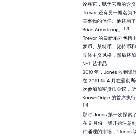
诠释它，赋予它新的含义
Trevor 还有另一幅名
某事物的信任。他还画了加密货币
[8]
Brian Armstrong。
Trevor 的最新系列包
罗币、莱特币、比特币和以太
立体主义风格，然后将加
NFT 艺术品
2018 年，Jones
在 2019 年 4 月在曼
次参加加密货币会议，所
KnownOrigin 的首席
[11]
那时 Jones 第一次探索了
在 9 月份，我开始注意到 
种涌现的市场，”Jones 