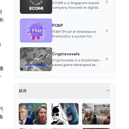
stablecoin on Solana.
ECOMI is a Singapore-based
company focused on digital
对
collectibles through its VeVe
platform and OMI token,
 和
enabling buying, selling,
POAP
showcasing, and managing
digital assets.
POAP (Proof of Attendance
Protocol) is a system for
creating NFT badges on the
的
Gnosis and Ethereum
blockchains to serve as
Cryptovoxels
verifiable proof of attendance
at vir...
Cryptovoxels is a blockchain-
based game developed as
邀
a metaverse powered by
Ethereum. It provides
一
properties as NFT tokens.
媒体
约
各