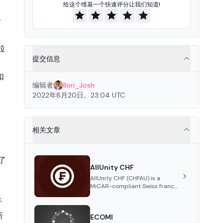
给这个维基一个快速评分让我们知道!
一
拉
提交信息
如
编辑者
Ilori_Josh
2022年8月20日。23:04 UTC
相关文章
。
了
AllUnity CHF
AllUnity CHF (CHFAU) is a
MiCAR-compliant Swiss franc
stablecoin, fully backed 1:1 by
于
CHF reserves and designed for
efficient global transactions. It's
新
ECOMI
the first regulated CHF