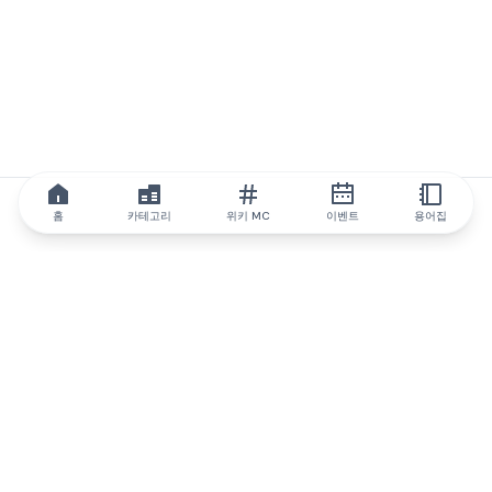
홈
카테고리
위키 MC
이벤트
용어집
IQ.wiki
IQ.wiki - 블록체인 지식과 교육 분야의 세계 최고 권위. Brainfund
그룹의 일원입니다.
@iqwiki
@IQofficial
@IQ.wiki
IQ.wiki와 파트너십을 맺으세요
당사 사업 개발팀은 협업 및 통합 기회는 물론 전략적 파트너십 문