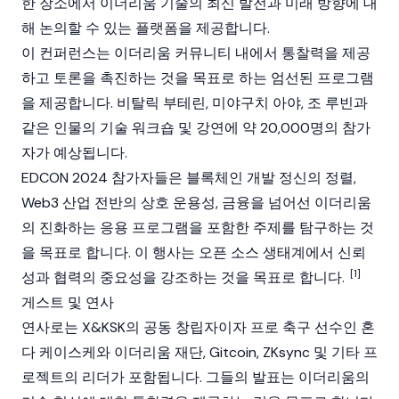
한 장소에서 이더리움 기술의 최신 발전과 미래 방향에 대
해 논의할 수 있는 플랫폼을 제공합니다.
이 컨퍼런스는
이더리움
커뮤니티 내에서 통찰력을 제공
하고 토론을 촉진하는 것을 목표로 하는 엄선된 프로그램
을 제공합니다.
비탈릭 부테린
,
미야구치 아야
,
조 루빈
과
같은 인물의 기술 워크숍 및 강연에 약 20,000명의 참가
자가 예상됩니다.
EDCON 2024 참가자들은
블록체인
개발 정신의 정렬,
Web3
산업 전반의 상호 운용성, 금융을 넘어선 이더리움
의 진화하는 응용 프로그램을 포함한 주제를 탐구하는 것
을 목표로 합니다. 이 행사는 오픈 소스 생태계에서 신뢰
[1]
성과 협력의 중요성을 강조하는 것을 목표로 합니다.
게스트 및 연사
연사로는 X&KSK의 공동 창립자이자 프로 축구 선수인 혼
다 케이스케와
이더리움 재단
,
Gitcoin
,
ZKsync
및 기타 프
로젝트의 리더가 포함됩니다. 그들의 발표는 이더리움의