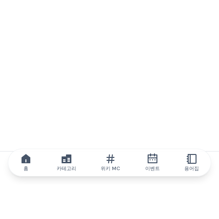
홈
카테고리
위키 MC
이벤트
용어집
IQ.wiki
IQ.wiki - 블록체인 지식과 교육 분야의 세계 최고 권위. Brainfund
그룹의 일원입니다.