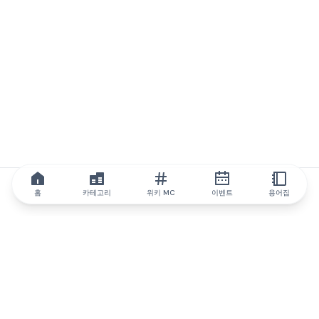
홈
카테고리
위키 MC
이벤트
용어집
IQ.wiki
IQ.wiki - 블록체인 지식과 교육 분야의 세계 최고 권위. Brainfund
그룹의 일원입니다.
@iqwiki
@IQofficial
@IQ.wiki