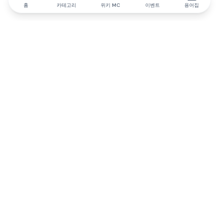
홈
카테고리
위키 MC
이벤트
용어집
IQ.wiki
IQ.wiki - 블록체인 지식과 교육 분야의 세계 최고 권위. Brainfund
그룹의 일원입니다.
@iqwiki
@IQofficial
@IQ.wiki
IQ.wiki와 파트너십을 맺으세요
당사 사업 개발팀은 협업 및 통합 기회는 물론 전략적 파트너십 문
의에 대해 논의할 준비가 되어 있습니다.
이메일로 문의하기
텔레그램으로 메시지 보내기
뉴스레터를 구독하세요
IQ 생태계 보고서는 IQ에 대한 모든 정보를 계속 업데
이트합니다.