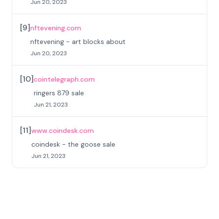
Jun 20, 2023
[
9
]
nftevening.com
nftevening - art blocks about
Jun 20, 2023
[
10
]
cointelegraph.com
ringers 879 sale
Jun 21, 2023
[
11
]
www.coindesk.com
coindesk - the goose sale
Jun 21, 2023