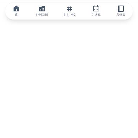
홈
카테고리
위키 MC
이벤트
용어집
IQ.wiki
IQ.wiki - 블록체인 지식과 교육 분야의 세계 최고 권위. Brainfund
그룹의 일원입니다.
@iqwiki
@IQofficial
@IQ.wiki
IQ.wiki와 파트너십을 맺으세요
당사 사업 개발팀은 협업 및 통합 기회는 물론 전략적 파트너십 문
의에 대해 논의할 준비가 되어 있습니다.
이메일로 문의하기
텔레그램으로 메시지 보내기
뉴스레터를 구독하세요
IQ 생태계 보고서는 IQ에 대한 모든 정보를 계속 업데