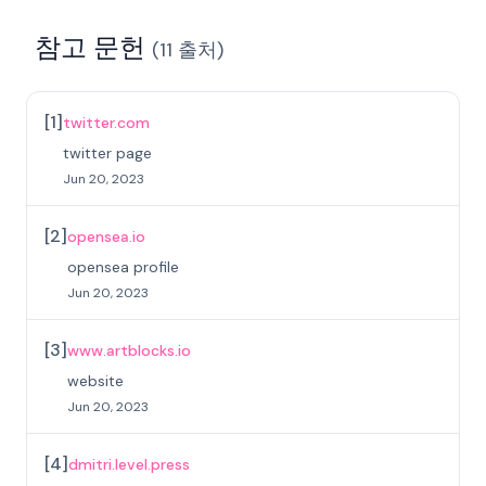
참고 문헌
(
11
출처
)
[
1
]
twitter.com
twitter page
Jun 20, 2023
[
2
]
opensea.io
opensea profile
Jun 20, 2023
[
3
]
www.artblocks.io
website
Jun 20, 2023
[
4
]
dmitri.level.press