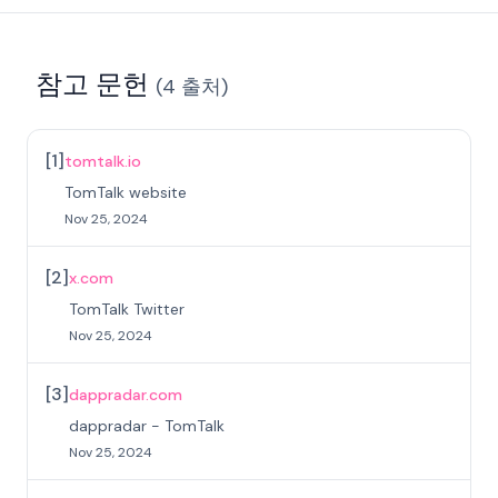
참고 문헌
(
4
출처
)
[
1
]
tomtalk.io
TomTalk website
Nov 25, 2024
[
2
]
x.com
TomTalk Twitter
Nov 25, 2024
[
3
]
dappradar.com
dappradar - TomTalk
Nov 25, 2024