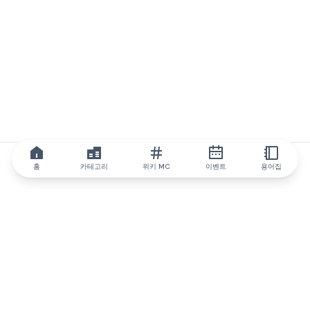
홈
카테고리
위키 MC
이벤트
용어집
IQ.wiki
IQ.wiki - 블록체인 지식과 교육 분야의 세계 최고 권위. Brainfund
그룹의 일원입니다.
@iqwiki
@IQofficial
@IQ.wiki
IQ.wiki와 파트너십을 맺으세요