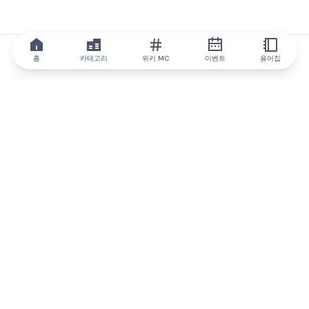
홈
카테고리
위키 MC
이벤트
용어집
IQ.wiki
IQ.wiki - 블록체인 지식과 교육 분야의 세계 최고 권위. Brainfund
그룹의 일원입니다.
@iqwiki
@IQofficial
@IQ.wiki
IQ.wiki와 파트너십을 맺으세요
당사 사업 개발팀은 협업 및 통합 기회는 물론 전략적 파트너십 문
의에 대해 논의할 준비가 되어 있습니다.
이메일로 문의하기
텔레그램으로 메시지 보내기
뉴스레터를 구독하세요