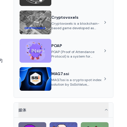
collectibles through its VeVe
platform and OMI token,
enabling buying, selling,
showcasing, and managing
Cryptovoxels
digital assets.
Cryptovoxels is a blockchain-
based game developed as
a metaverse powered by
Ethereum. It provides
properties as NFT tokens.
价
POAP
POAP (Proof of Attendance
Protocol) is a system for
的
creating NFT badges on the
Gnosis and Ethereum
blockchains to serve as
MAG7.ssi
verifiable proof of attendance
at vir...
MAG7.ssi is a crypto spot index
solution by SoSoValue,
aggregating top crypto assets
into Wrapped Tokens, offering
risk-resistant passive index
investing with systematic beta
returns.
媒体