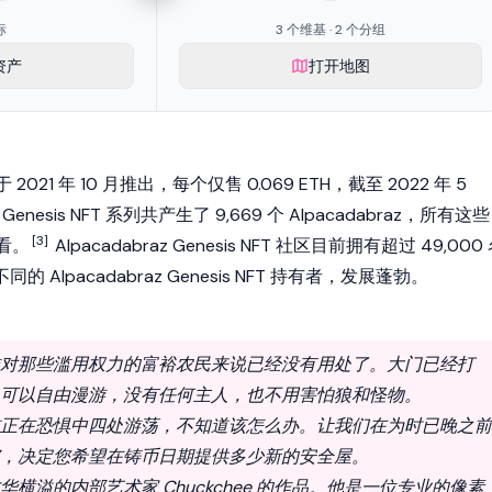
标
3 个维基 · 2 个分组
资产
打开地图
 2021 年 10 月推出，每个仅售 0.069
ETH
，截至 2022 年 5
enesis NFT 系列共产生了 9,669 个 Alpacadabraz，所有这些
[3]
看。
Alpacadabraz Genesis NFT 社区目前拥有超过 49,000
 名不同的 Alpacadabraz Genesis NFT 持有者，发展蓬勃。
Z 家族对那些滥用权力的富裕农民来说已经没有用处了。大门已经打
RAZ 可以自由漫游，没有任何主人，也不用害怕狼和怪物。
Z 目前正在恐惧中四处游荡，不知道该怎么办。让我们在为时已晚之前
BRAZ，决定您希望在铸币日期提供多少新的安全屋。
 是才华横溢的内部艺术家 Chuckchee 的作品。他是一位专业的像素