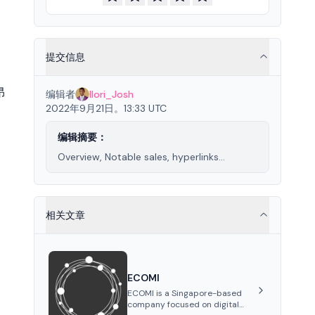
提交信息
昂
编辑者
Ilori_Josh
2022年9月21日。13:33 UTC
编辑摘要：
Overview, Notable sales, hyperlinks...
相关文章
ECOMI
ECOMI is a Singapore-based
company focused on digital