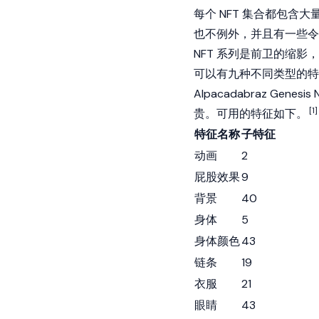
每个 NFT 集合都包含大量供
也不例外，并且有一些令人难
NFT 系列是前卫的缩影，我们
可以有九种不同类型的特
Alpacadabraz Gen
[1]
贵。可用的特征如下。
特征名称
子特征
动画
2
屁股效果
9
背景
40
身体
5
身体颜色
43
链条
19
衣服
21
眼睛
43