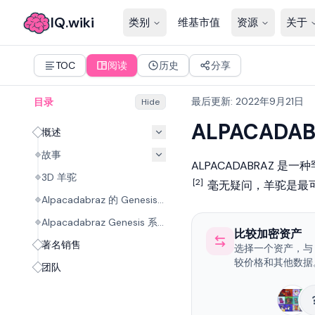
IQ.wiki
类别
维基市值
资源
关于
TOC
阅读
历史
分享
最后更新
:
2022年9月21日
目录
Hide
ALPACADAB
概述
故事
ALPACADABRAZ
3D 羊驼
[2]
毫无疑问，羊驼是最
Alpacadabraz 的 Genesis 系列幕后是谁？
Alpacadabraz Genesis 系列特征
比较加密资产
著名销售
选择一个资产，与 AL
较价格和其他数据
团队