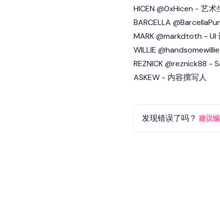
HICEN @0xHicen -
BARCELLA @Barcell
MARK @markdtoth - 
WILLIE @handsomew
REZNICK @reznick88 
ASKEW - 内容撰写人
发现错误了吗？
建议编