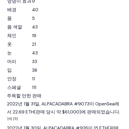
엉덩이 효과
9
배경
40
몸
5
몸 색깔
43
체인
19
옷
21
눈
43
머리
33
입
38
안장
11
스페셜
111
주목할 만한 판매
2022년 1월 31일, ALPACADABRA #9073이 OpenSea에
서 22.69 ETH(판매 당시 약 $61,000)에 판매되었습니다.
[4]
[5]
2022년 1월 30일, ALPACADABRA #926이 15 ETH(판매