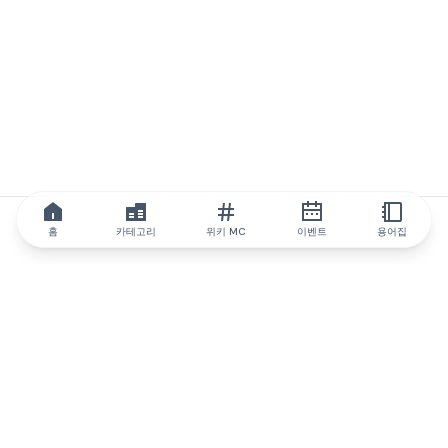
홈
카테고리
위키 MC
이벤트
용어집
IQ.wiki
IQ.wiki - 블록체인 지식과 교육 분야의 세계 최고 권위. Brainfund
그룹의 일원입니다.
@iqwiki
@IQofficial
@IQ.wiki
IQ.wiki와 파트너십을 맺으세요