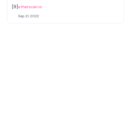
[
9
]
etherscan.io
Sep 21, 2022