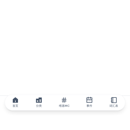
首页
分类
维基MC
事件
词汇表
IQ.wiki
IQ.wiki - 区块链知识与教育领域的全球领先权威。Brainfund 集团