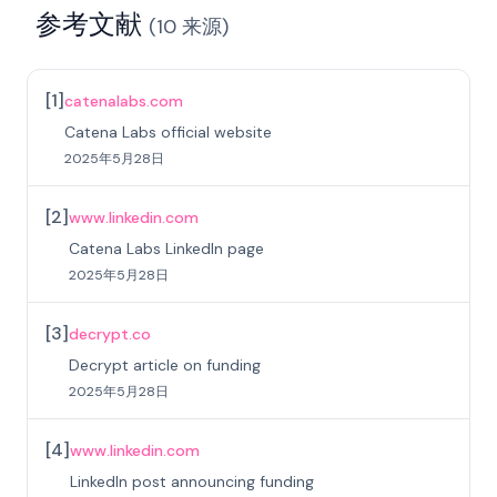
参考文献
(
10
来源
)
[
1
]
catenalabs.com
Catena Labs official website
2025年5月28日
[
2
]
www.linkedin.com
Catena Labs LinkedIn page
2025年5月28日
[
3
]
decrypt.co
Decrypt article on funding
2025年5月28日
[
4
]
www.linkedin.com
LinkedIn post announcing funding