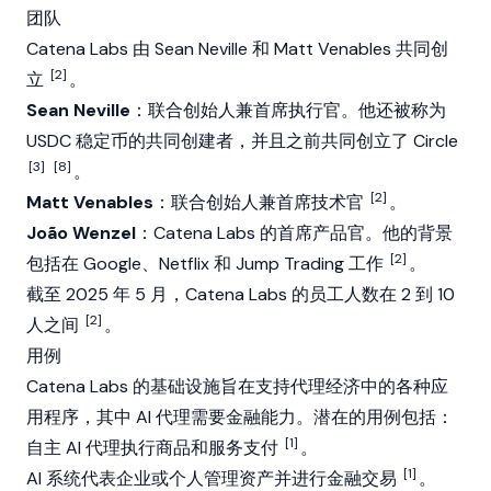
团队
Catena Labs 由
Sean Neville
和 Matt Venables 共同创
[2]
立
。
Sean Neville
：联合创始人兼首席执行官。他还被称为
USDC
稳定币
的共同创建者，并且之前共同创立了
Circle
[3]
[8]
。
[2]
Matt Venables
：联合创始人兼首席技术官
。
João Wenzel
：Catena Labs 的首席产品官。他的背景
[2]
包括在 Google、Netflix 和 Jump Trading 工作
。
截至 2025 年 5 月，Catena Labs 的员工人数在 2 到 10
[2]
人之间
。
用例
Catena Labs 的基础设施旨在支持代理经济中的各种应
用程序，其中
AI 代理
需要金融能力。潜在的用例包括：
[1]
自主
AI 代理
执行商品和服务支付
。
[1]
AI 系统代表企业或个人管理资产并进行金融交易
。