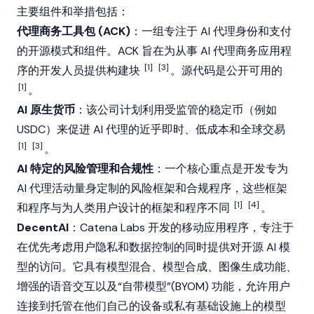
主要组件和举措包括：
代理商务工具包 (ACK)
：一组专注于 AI 代理身份和支付
的开源模式和组件。ACK 旨在为从事 AI 代理商务应用程
[1]
[3]
序的开发人员提供构建块
。源代码是公开可用的
[1]
。
AI 原生货币
：该公司计划利用受监管的稳定币（例如
USDC
）来促进
AI 代理
的近乎即时、低成本和全球交易
[1]
[3]
。
AI 特定的风险管理和合规性
：一个
核心
重点是开发专为
AI 代理活动量身定制的风险框架和合规程序，这些框架
[1]
[4]
和程序与为人类用户设计的框架和程序不同
。
DecentAI
：Catena Labs 开发的移动应用程序，专注于
在优先考虑用户隐私和数据控制的同时提供对开源 AI 模
型的访问。它具有模型混合、模型合成、图像生成功能、
增强的语音交互以及“自带模型”(BYOM) 功能，允许用户
连接到托管在他们自己的设备或私有基础设施上的模型