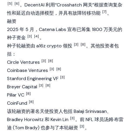
[5]
[6]
。DecentAI 利用“Crosshatch 网关”根据查询复杂
[7]
性和延迟自动选择模型，并具有故障转移功能
。
融资
2025 年 5 月，Catena Labs 宣布已筹集 1800 万美元的
[3]
[4]
种子资金
。
[3]
[8]
种子轮融资由
a16z crypto
领投
。其他投资者包
括：
[3]
[8]
Circle
Ventures
[3]
[8]
Coinbase
Ventures
[3]
Stanford Engineering VF
[3]
[8]
Breyer Capital
[8]
Pillar
VC
[8]
CoinFund
该轮融资的著名天使投资人包括
Balaji Srinivasan
、
[3]
Bradley Horowitz 和 Kevin Lin
。前 NFL 球员汤姆·布雷
[3]
迪 (Tom Brady) 也参与了本轮融资
。