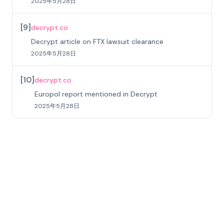
2025年5月28日
[
9
]
decrypt.co
Decrypt article on FTX lawsuit clearance
2025年5月28日
[
10
]
decrypt.co
Europol report mentioned in Decrypt
2025年5月28日