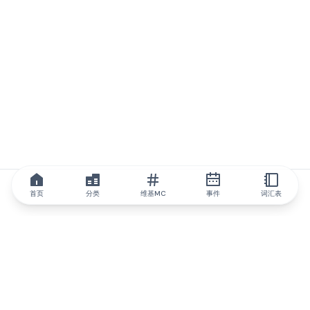
首页
分类
维基MC
事件
词汇表
IQ.wiki
IQ.wiki - 区块链知识与教育领域的全球领先权威。Brainfund 集团
的一部分。
@iqwiki
@IQofficial
@IQ.wiki