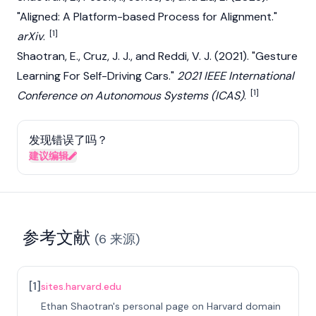
"Aligned: A Platform-based Process for Alignment."
[1]
arXiv
.
Shaotran, E., Cruz, J. J., and Reddi, V. J. (2021). "Gesture
Learning For Self-Driving Cars."
2021 IEEE International
[1]
Conference on Autonomous Systems (ICAS)
.
发现错误了吗？
建议编辑
参考文献
(
6
来源
)
[
1
]
sites.harvard.edu
Ethan Shaotran's personal page on Harvard domain