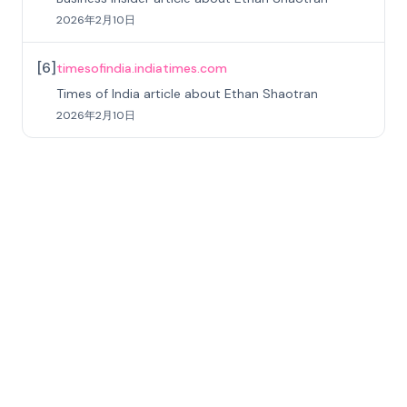
2026年2月10日
[
6
]
timesofindia.indiatimes.com
Times of India article about Ethan Shaotran
2026年2月10日