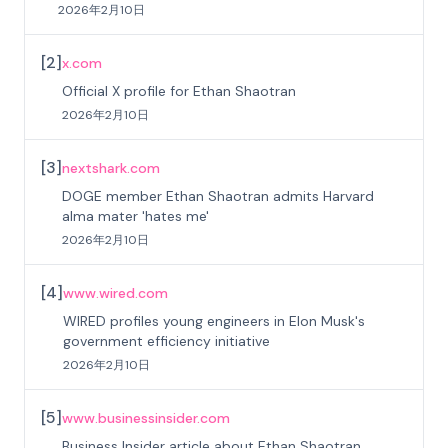
2026年2月10日
[
2
]
x.com
Official X profile for Ethan Shaotran
2026年2月10日
[
3
]
nextshark.com
DOGE member Ethan Shaotran admits Harvard
alma mater 'hates me'
2026年2月10日
[
4
]
www.wired.com
WIRED profiles young engineers in Elon Musk's
government efficiency initiative
2026年2月10日
[
5
]
www.businessinsider.com
Business Insider article about Ethan Shaotran