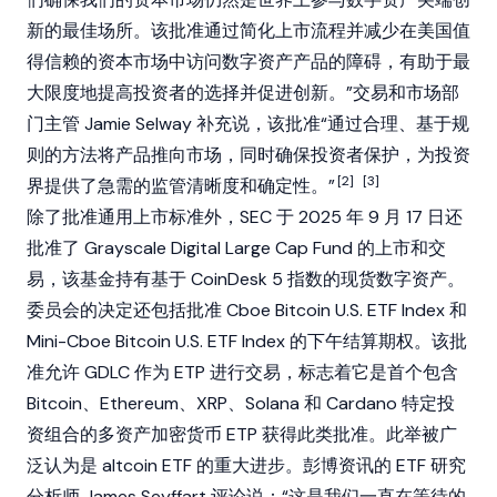
新的最佳场所。该批准通过简化上市流程并减少在美国值
得信赖的资本市场中访问数字资产产品的障碍，有助于最
大限度地提高投资者的选择并促进创新。”交易和市场部
门主管 Jamie Selway 补充说，该批准“通过合理、基于规
则的方法将产品推向市场，同时确保投资者保护，为投资
[2]
[3]
界提供了急需的监管清晰度和确定性。”
除了批准通用上市标准外，SEC 于 2025 年 9 月 17 日还
批准了
Grayscale
Digital Large Cap Fund 的上市和交
易，该基金持有基于
CoinDesk
5 指数的现货数字资产。
委员会的决定还包括批准 Cboe
Bitcoin
U.S. ETF Index 和
Mini-Cboe
Bitcoin
U.S. ETF Index 的下午结算期权。该批
准允许 GDLC 作为 ETP 进行交易，标志着它是首个包含
Bitcoin
、
Ethereum
、
XRP
、
Solana
和
Cardano
特定投
资组合的多资产加密货币 ETP 获得此类批准。此举被广
泛认为是
altcoin
ETF 的重大进步。彭博资讯的 ETF 研究
分析师 James Seyffart 评论说：“这是我们一直在等待的