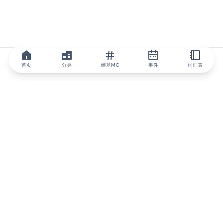
首页
分类
维基MC
事件
词汇表
IQ.wiki
IQ.wiki - 区块链知识与教育领域的全球领先权威。Brainfund 集团
的一部分。
@iqwiki
@IQofficial
@IQ.wiki
与IQ.wiki合作
我们的业务发展团队已准备好讨论合作和整合机会以及战略合作伙
伴关系咨询。
通过电子邮件联系
通过 Telegram 留言