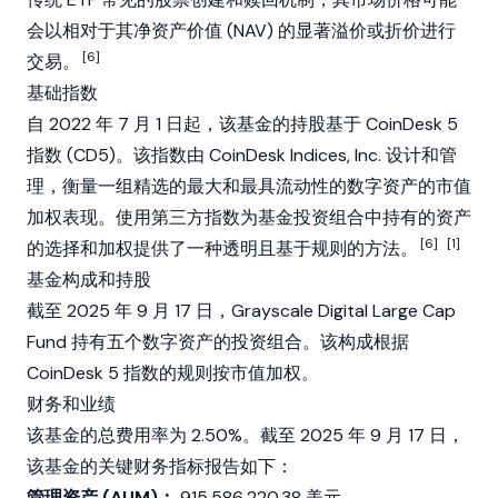
会以相对于其净资产价值 (NAV) 的显著溢价或折价进行
[6]
交易。
基础指数
自 2022 年 7 月 1 日起，该基金的持股基于
CoinDesk
5
指数 (CD5)。该指数由
CoinDesk
Indices, Inc. 设计和管
理，衡量一组精选的最大和最具
流动性
的数字资产的市值
加权表现。使用第三方指数为基金投资组合中持有的资产
[6]
[1]
的选择和加权提供了一种透明且基于规则的方法。
基金构成和持股
截至 2025 年 9 月 17 日，
Grayscale
Digital Large Cap
Fund 持有五个数字资产的投资组合。该构成根据
CoinDesk
5 指数的规则按
市值
加权。
财务和业绩
该基金的总费用率为 2.50%。截至 2025 年 9 月 17 日，
该基金的关键财务指标报告如下：
管理资产 (AUM)：
915,586,220.38 美元