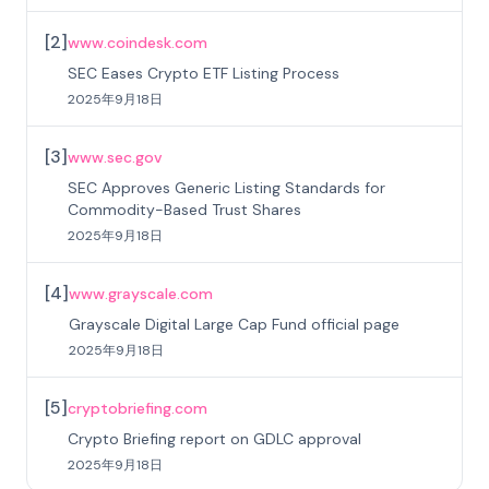
[
2
]
www.coindesk.com
SEC Eases Crypto ETF Listing Process
2025年9月18日
[
3
]
www.sec.gov
SEC Approves Generic Listing Standards for
Commodity-Based Trust Shares
2025年9月18日
[
4
]
www.grayscale.com
Grayscale Digital Large Cap Fund official page
2025年9月18日
[
5
]
cryptobriefing.com
Crypto Briefing report on GDLC approval
2025年9月18日