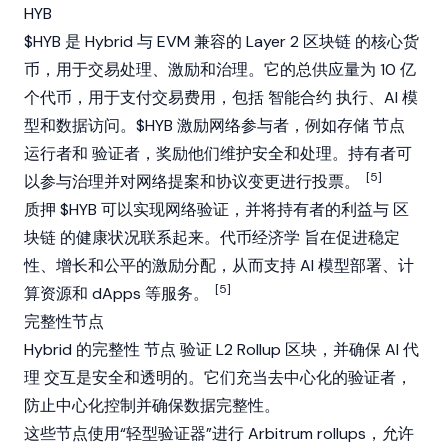
HYB
$HYB 是 Hybrid 与
EVM
兼容的
Layer 2
区块链
的核心货
币，用于交易处理、激励和治理。它的总供应量为 10 亿
个代币，用于支付交易费用，包括
智能合约
执行、AI 模
型和数据访问。$HYB 激励网络参与者，例如存储
节点
运行者和
验证者
，奖励他们维护安全和处理。持有者可
[5]
以参与治理并对网络提案和协议变更进行投票。
质押
$HYB 可以实现网络验证，并将持有者的利益与
区
块链
的健康状况联系起来。
代币经济学
旨在促进稳定
性、增长和公平的激励分配，从而支持 AI 模型部署、计
[5]
算资源和
dApps
等服务。
完整性节点
Hybrid 的完整性
节点
验证
L2
Rollup
区块，并确保
AI 代
理
交互是安全和透明的。它们充当去中心化的验证者，
防止中心化控制并确保数据完整性。
这些节点使用“轻型验证器”进行
Arbitrum
rollups
，允许