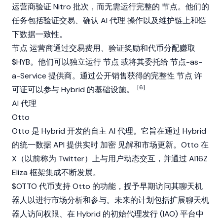
运营商验证 Nitro 批次，而无需运行完整的
节点
。他们的
任务包括验证交易、确认
AI 代理
操作以及维护链上和链
下数据一致性。
节点
运营商通过交易费用、验证奖励和代币分配赚取
$HYB。他们可以独立运行
节点
或将其委托给
节点
-as-
a-Service 提供商。通过公开销售获得的完整性
节点
许
[6]
可证可以参与 Hybrid 的基础设施。
AI 代理
Otto
Otto 是 Hybrid 开发的自主
AI 代理
。它旨在通过 Hybrid
的统一数据 API 提供实时
加密
见解和市场更新。Otto 在
X（以前称为 Twitter）上与用户动态交互，并通过
AI16Z
Eliza
框架集成不断发展。
$OTTO 代币支持 Otto 的功能，授予早期访问其聊天机
器人以进行市场分析和参与。未来的计划包括扩展聊天机
器人访问权限、在 Hybrid 的初始代理发行 (IAO) 平台中