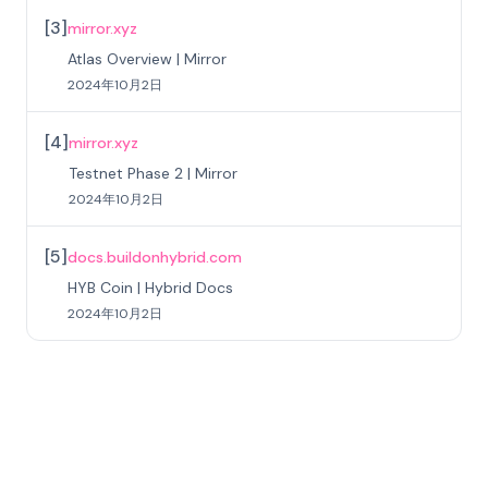
[
3
]
mirror.xyz
Atlas Overview | Mirror
2024年10月2日
[
4
]
mirror.xyz
Testnet Phase 2 | Mirror
2024年10月2日
[
5
]
docs.buildonhybrid.com
HYB Coin | Hybrid Docs
2024年10月2日