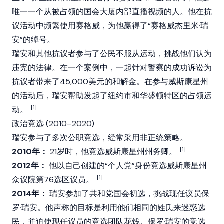
唯一一个从被占领的国会大厦内部直播视频的人。他在抗
议活动中频繁使用赛格威，为他赢得了“赛格威杰里米·瑞
安”的绰号。
瑞安和其他抗议者参与了公民不服从运动，挑战他们认为
违宪的法律。在一个案例中，一起针对警察的成功诉讼为
抗议者带来了45,000美元的和解金。在参与威斯康星州
的活动后，瑞安帮助发起了纽约市和华盛顿特区的占领运
[1]
动。
政治竞选 (2010–2020)
瑞安参与了多次公职竞选，经常采用非正统策略。
[1]
2010年：
21岁时，他竞选威斯康星州州务卿。
2012年：
他以自己创建的“个人党”身份竞选威斯康星州
[1]
众议院第76选区议员。
2014年：
瑞安参加了共和党国会初选，挑战现任议员保
罗·瑞安。他声称的目标是利用他们相同的姓氏来迷惑选
民，并迫使现任议员的竞选团队花钱。保罗·瑞安的竞选