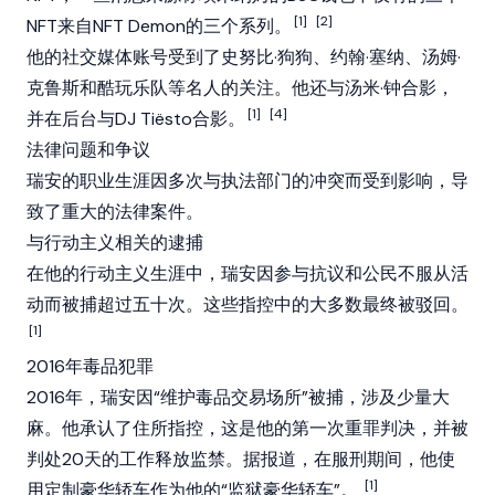
[1]
[2]
NFT来自NFT Demon的三个系列。
他的社交媒体账号受到了史努比·狗狗、约翰·塞纳、汤姆·
克鲁斯和酷玩乐队等名人的关注。他还与汤米·钟合影，
[1]
[4]
并在后台与DJ Tiësto合影。
法律问题和争议
瑞安的职业生涯因多次与执法部门的冲突而受到影响，导
致了重大的法律案件。
与行动主义相关的逮捕
在他的行动主义生涯中，瑞安因参与抗议和公民不服从活
动而被捕超过五十次。这些指控中的大多数最终被驳回。
[1]
2016年毒品犯罪
2016年，瑞安因“维护毒品交易场所”被捕，涉及少量大
麻。他承认了住所指控，这是他的第一次重罪判决，并被
判处20天的工作释放监禁。据报道，在服刑期间，他使
[1]
用定制豪华轿车作为他的“监狱豪华轿车”。