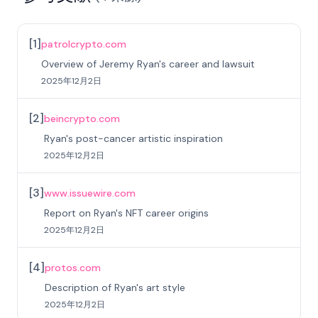
[
1
]
patrolcrypto.com
Overview of Jeremy Ryan's career and lawsuit
2025年12月2日
[
2
]
beincrypto.com
Ryan's post-cancer artistic inspiration
2025年12月2日
[
3
]
www.issuewire.com
Report on Ryan's NFT career origins
2025年12月2日
[
4
]
protos.com
Description of Ryan's art style
2025年12月2日