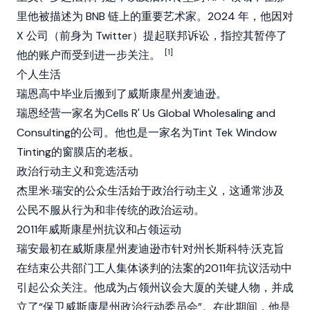
里他被描述为
BNB 链
上的重要艺术家。2024 年，他因对
X 公司（前身为 Twitter）提起联邦诉讼，指控其暂停了
[1]
他的账户而受到进一步关注。
个人生活
瑞恩高中毕业后搬到了威斯康星州麦迪逊。
瑞恩经营一家名为Cells R' Us Global Wholesaling and
Consulting的公司。他也是一家名为Tint Tek Window
Tinting的窗膜店的老板。
政治行动主义和竞选活动
杰里米·瑞安的公众生活始于政治行动主义，这通常涉及
公民不服从行为和非传统的政治运动。
2011年威斯康星州抗议和占领运动
瑞安最初在威斯康星州麦迪逊市针对州长斯科特·沃克旨
在结束公共部门工人集体谈判的法案的2011年抗议活动中
引起公众关注。他成为占领州议会大厦的关键人物，并成
立了“保卫威斯康星州政治行动委员会”。在此期间，他是