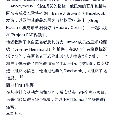
（Anonymous）创始成员的指控。他已知的联系包括与
匿名者成员巴雷特·布朗（Barrett Brown）的Facebook
友谊，以及与其他著名黑客（如格雷格·豪什（Greg
Housh）和奥布里·科特尔（Aubrey Cottle））一起出现
在“Project PM”视频中。
他还收到了来自匿名者及其分支LulzSec成员杰里米·哈蒙
德（Jeremy Hammond）的邮件。在2014年弗格森抗议
活动期间，在匿名者正式停止其“
人肉搜索
”活动后，一个
相关团体获得了白宫战情室的电话号码。据报道，瑞安被
选中泄露此信息，他通过他狗的Facebook页面泄露了此
[1]
信息。
商业和NFT生涯
在从事社会活动之前和期间，瑞安曾参与多个商业项目。
后来他转型进入NFT领域，并以“NFT Demon”的身份进行
运营。
早期创业