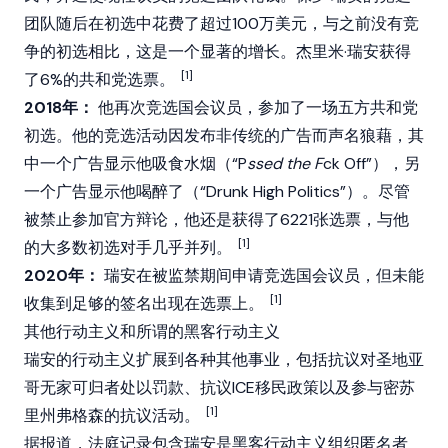
团队随后在初选中花费了超过100万美元，与之前没有竞
争的初选相比，这是一个显著的增长。杰里米·瑞安获得
[1]
了6%的共和党选票。
2018年：
他再次竞选国会议员，参加了一场五方共和党
初选。他的竞选活动因发布非传统的广告而声名狼藉，其
中一个广告显示他吸食水烟（“P
ssed the F
ck Off”），另
一个广告显示他喝醉了（“Drunk High Politics”）。尽管
被禁止参加官方辩论，他还是获得了6221张选票，与他
[1]
的大多数初选对手几乎并列。
2020年：
瑞安在被监禁期间申请竞选国会议员，但未能
[1]
收集到足够的签名出现在选票上。
其他行动主义和所谓的黑客行动主义
瑞安的行动主义扩展到各种其他事业，包括抗议对圣地亚
哥无家可归者处以罚款、抗议ICE移民政策以及参与密苏
[1]
里州弗格森的抗议活动。
据报道，法庭记录包含瑞安是黑客行动主义组织匿名者