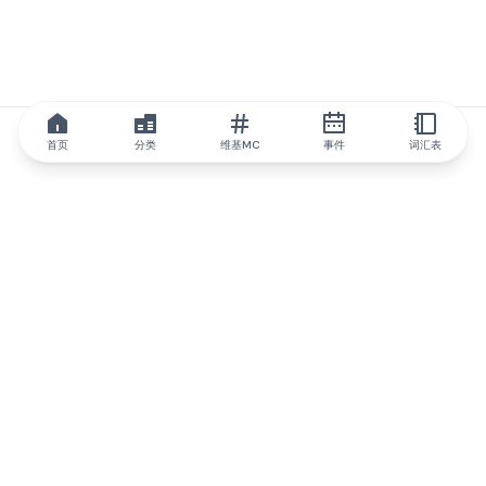
首页
分类
维基MC
事件
词汇表
IQ.wiki
IQ.wiki - 区块链知识与教育领域的全球领先权威。Brainfund 集团
的一部分。
@iqwiki
@IQofficial
@IQ.wiki
与IQ.wiki合作
我们的业务发展团队已准备好讨论合作和整合机会以及战略合作伙
伴关系咨询。
通过电子邮件联系
通过 Telegram 留言