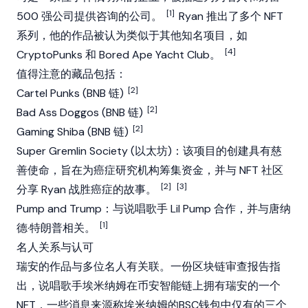
[1]
500 强公司提供咨询的公司。
Ryan 推出了多个 NFT
系列，他的作品被认为类似于其他知名项目，如
[4]
CryptoPunks
和
Bored Ape Yacht Club
。
值得注意的藏品包括：
[2]
Cartel Punks (
BNB 链
)
[2]
Bad Ass Doggos (
BNB 链
)
[2]
Gaming Shiba (
BNB 链
)
Super Gremlin Society (
以太坊
)：该项目的创建具有慈
善使命，旨在为癌症研究机构筹集资金，并与 NFT 社区
[2]
[3]
分享 Ryan 战胜癌症的故事。
Pump and Trump：与说唱歌手 Lil Pump 合作，并与唐纳
[1]
德·特朗普相关。
名人关系与认可
瑞安的作品与多位名人有关联。一份区块链审查报告指
出，说唱歌手埃米纳姆在
币安智能链
上拥有瑞安的一个
NFT，一些消息来源称埃米纳姆的BSC钱包中仅有的三个