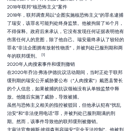
2018年联邦“核恐怖主义”案件
2018年，联邦调查局以“企图实施核恐怖主义”的罪名逮捕
了瑞安，该罪名可能判处终身监禁。他被拘留了16个月，
不得保释。政府后来承认，它没有发现任何证据表明他有
伤害任何人的意图，除了他自己。瑞安最终承认了较轻的
罪名“非法企图拥有放射性物质”，并被判处已服刑期和两
[1]
年的联邦缓刑。
2020年人肉搜索事件和缓刑撤销
在2020年乔治·弗洛伊德抗议活动期间，当时正处于联邦
缓刑期的瑞安公开威胁要公布（“人肉搜索”）戴恩县警长
的个人信息，如果被捕的抗议领袖没有从单独监禁中释
放。他随后实施了威胁，导致被捕。
虽然与恐怖主义相关的指控被驳回，但他承认犯有“扰乱
治安”和“非法使用电话”罪，并被判处已服刑期满的刑
期。然而，该事件导致他的联邦缓刑被撤销。
主审法官詹姆斯·彼得森形容瑞安“完全无法控制”。他被判