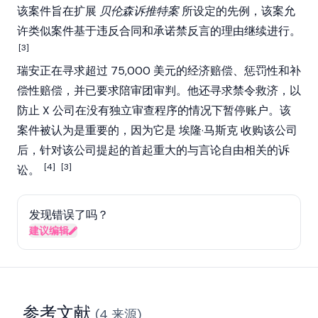
该案件旨在扩展
贝伦森诉推特案
所设定的先例，该案允
许类似案件基于违反合同和承诺禁反言的理由继续进行。
[3]
瑞安正在寻求超过 75,000 美元的经济赔偿、惩罚性和补
偿性赔偿，并已要求陪审团审判。他还寻求禁令救济，以
防止 X 公司在没有独立审查程序的情况下暂停账户。该
案件被认为是重要的，因为它是
埃隆·马斯克
收购该公司
后，针对该公司提起的首起重大的与言论自由相关的诉
[4]
[3]
讼。
发现错误了吗？
建议编辑
参考文献
(
4
来源
)