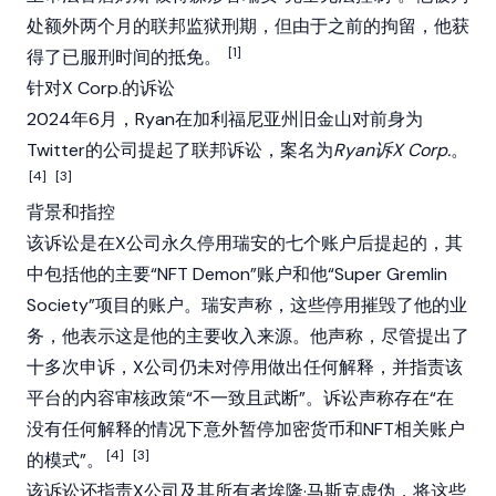
处额外两个月的联邦监狱刑期，但由于之前的拘留，他获
[1]
得了已服刑时间的抵免。
针对X Corp.的诉讼
2024年6月，Ryan在加利福尼亚州旧金山对前身为
Twitter的公司提起了联邦诉讼，案名为
Ryan诉X Corp.
。
[4]
[3]
背景和指控
该诉讼是在X公司永久停用瑞安的七个账户后提起的，其
中包括他的主要“NFT Demon”账户和他“Super Gremlin
Society”项目的账户。瑞安声称，这些停用摧毁了他的业
务，他表示这是他的主要收入来源。他声称，尽管提出了
十多次申诉，X公司仍未对停用做出任何解释，并指责该
平台的内容审核政策“不一致且武断”。诉讼声称存在“在
没有任何解释的情况下意外暂停
加密货币
和NFT相关账户
[4]
[3]
的模式”。
该诉讼还指责X公司及其所有者
埃隆·马斯克
虚伪，将这些