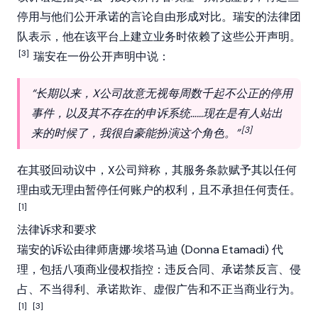
停用与他们公开承诺的言论自由形成对比。瑞安的法律团
队表示，他在该平台上建立业务时依赖了这些公开声明。
[3]
瑞安在一份公开声明中说：
“长期以来，X公司故意无视每周数千起不公正的停用
事件，以及其不存在的申诉系统……现在是有人站出
[3]
来的时候了，我很自豪能扮演这个角色。”
在其驳回动议中，X公司辩称，其服务条款赋予其以任何
理由或无理由暂停任何账户的权利，且不承担任何责任。
[1]
法律诉求和要求
瑞安的诉讼由律师唐娜·埃塔马迪 (Donna Etamadi) 代
理，包括八项商业侵权指控：违反合同、承诺禁反言、侵
占、不当得利、承诺欺诈、虚假广告和不正当商业行为。
[1]
[3]