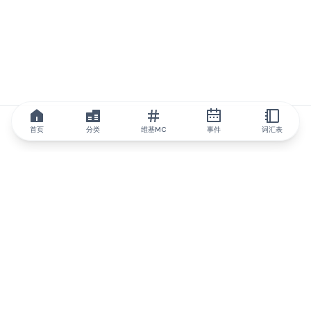
首页
分类
维基MC
事件
词汇表
IQ.wiki
IQ.wiki - 区块链知识与教育领域的全球领先权威。Brainfund 集团
的一部分。
@iqwiki
@IQofficial
@IQ.wiki
与IQ.wiki合作
我们的业务发展团队已准备好讨论合作和整合机会以及战略合作伙
伴关系咨询。