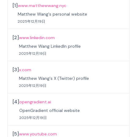
[
1
]
www.matthewwang.nyc
Matthew Wang's personal website
2025年12月19日
[
2
]
www.linkedin.com
Matthew Wang LinkedIn profile
2025年12月19日
[
3
]
x.com
Matthew Wang's X (Twitter) profile
2025年12月19日
[
4
]
opengradient.ai
OpenGradient official website
2025年12月19日
[
5
]
www.youtube.com