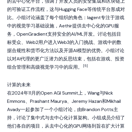
的去中心化平台，强调了开发人员的安全集成和
区块链
上
的可验证工作流程，这与
Hugging Face
等传统平台形成对
比。小组讨论涵盖了每个组织的角色：Iagent专注于游戏
中的视觉学习基础设施，
Aethir
提供去中心化的GPU服
务，OpenGradient支持安全的AI/ML开发。讨论包括目
标受众、Web2用户进入
Web3
的入门挑战、游戏中的数
据合规性和货币化方法以及开源AI模型的优势。小组讨论
以对
AI代理
的更广泛潜力的反思结束，包括在游戏、投资
[5]
组合管理和高级视觉学习中的应用。
计算的未来
在2024年11月的Open AGI Summit上，Wang与
Nick
Emmons
、Prashant Maurya、Jeremy Hazan和Mikhail
Avady一起参加了一个小组讨论，由Brandon Potts主
持，讨论了集中式与去中心化计算架构。小组成员介绍了
他们各自的项目，从去中心化的GPU网络到旨在扩大计算