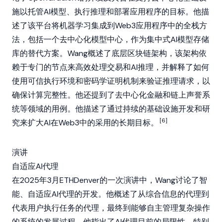
施以托管AI模型、执行推理和部署应用程序的目标。他描
述了该平台将机器学习集成到
Web3
应用程序中的全栈方
法，包括一个去中心化模型中心，作为集中式AI模型存储
库的替代方案。Wang概述了底层
区块链
架构，该架构依
赖于专门的
节点
来高效处理交易和AI推理，并解释了如何
使用可信执行环境和密码学证明机制来验证推理请求，以
确保计算完整性。他还提到了
去中心化金融
和链上声誉系
统等领域的用例。他描述了通过持续的基础设施开发和研
[6]
究来扩大AI在
Web3
中的采用的长期目标。
演讲
自适应AI代理
在2025年3月
ETHDenver
的一次演讲中，Wang讨论了智
能、自适应
AI代理
的开发。他概述了从综合信息的
代理
到
代表用户执行任务的代理，最终到能够自主管理复杂操作
的系统的发展过程。他指出了
AI代理
目前的局限性，特别