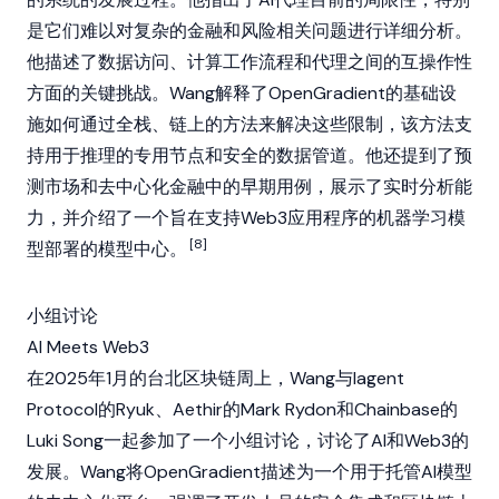
是它们难以对复杂的金融和风险相关问题进行详细分析。
他描述了数据访问、计算工作流程和代理之间的互操作性
方面的关键挑战。Wang解释了OpenGradient的基础设
施如何通过全栈、链上的方法来解决这些限制，该方法支
持用于推理的专用
节点
和安全的数据管道。他还提到了预
测市场和
去中心化金融
中的早期用例，展示了实时分析能
力，并介绍了一个旨在支持
Web3
应用程序的机器学习模
[8]
型部署的模型中心。
小组讨论
AI Meets Web3
在2025年1月的
台北区块链周
上，Wang与Iagent
Protocol的Ryuk、
Aethir
的
Mark Rydon
和
Chainbase
的
Luki Song一起参加了一个小组讨论，讨论了AI和
Web3
的
发展。Wang将OpenGradient描述为一个用于托管AI模型