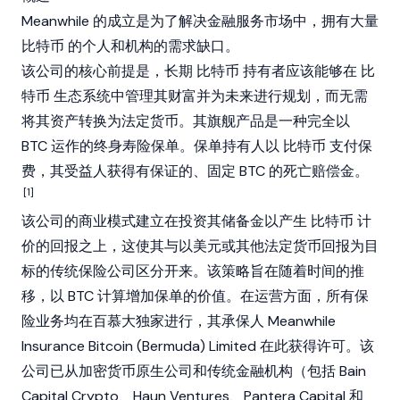
Meanwhile 的成立是为了解决金融服务市场中，拥有大量
比特币
的个人和机构的需求缺口。
该公司的核心前提是，长期
比特币
持有者应该能够在
比
特币
生态系统中管理其财富并为未来进行规划，而无需
将其资产转换为法定货币。其旗舰产品是一种完全以
BTC 运作的终身寿险保单。保单持有人以
比特币
支付保
费，其受益人获得有保证的、固定 BTC 的死亡赔偿金。
[1]
该公司的商业模式建立在投资其储备金以产生
比特币
计
价的回报之上，这使其与以美元或其他法定货币回报为目
标的传统保险公司区分开来。该策略旨在随着时间的推
移，以 BTC 计算增加保单的价值。在运营方面，所有保
险业务均在百慕大独家进行，其承保人 Meanwhile
Insurance
Bitcoin
(Bermuda) Limited 在此获得许可。该
公司已从加密货币原生公司和传统金融机构（包括 Bain
Capital Crypto、Haun Ventures、
Pantera Capital
和