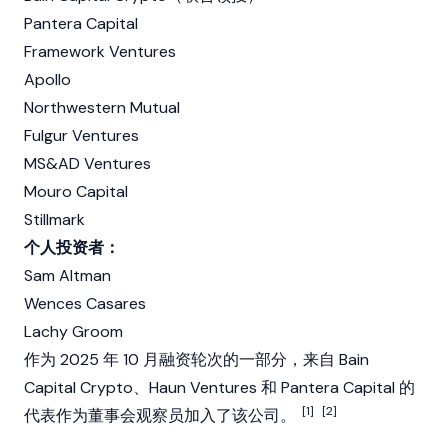
Pantera Capital
Framework Ventures
Apollo
Northwestern Mutual
Fulgur Ventures
MS&AD Ventures
Mouro Capital
Stillmark
个人投资者：
Sam Altman
Wences Casares
Lachy Groom
作为 2025 年 10 月融资轮次的一部分，来自 Bain
Capital Crypto、Haun Ventures 和
Pantera Capital
的
[1]
[2]
代表作为董事会观察员加入了该公司。