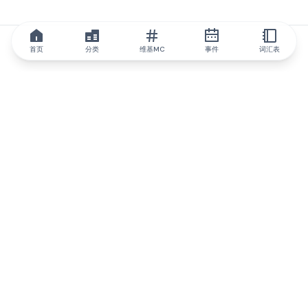
首页
分类
维基MC
事件
词汇表
IQ.wiki
IQ.wiki - 区块链知识与教育领域的全球领先权威。Brainfund 集团
的一部分。
@iqwiki
@IQofficial
@IQ.wiki
与IQ.wiki合作
我们的业务发展团队已准备好讨论合作和整合机会以及战略合作伙
伴关系咨询。
通过电子邮件联系
通过 Telegram 留言
订阅我们的新闻简报