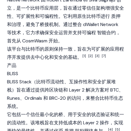
立，是一个比特币应用层，旨在通过零信任架构增强安全
性、可扩展性和可编程性。它利用原生比特币进行
质押
和治理，避免了桥接机制。通过整合 dWallet Network
等技术，它力求确保安全运营并支持可编程
智能合约
，
首先从 CosmWasm 开始。
该平台与比特币的原则保持一致，旨在为可扩展的应用程
[1]
[2]
[3]
[7]
序开发提供去中心化和安全的基础。
产品
BLISS
BLISS Stack（比特币流动性、互操作性和安全扩展堆
栈）旨在通过提供跨区块链和
Layer 2
解决方案对 BTC、
Runes、
Ordinals
和
BRC-20
的访问，来整合比特币生态
系统。
它包括一个信任最小化的桥、用于安全的状态验证和统一
的流动性。该堆栈旨在支持低成本的
Layer 2
操作，实现
[4]
[5]
更快的最终性，并通过代币
质押
鼓励网络参与。