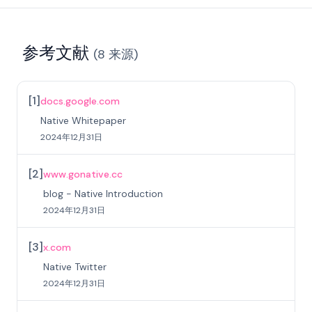
参考文献
(
8
来源
)
[
1
]
docs.google.com
Native Whitepaper
2024年12月31日
[
2
]
www.gonative.cc
blog - Native Introduction
2024年12月31日
[
3
]
x.com
Native Twitter
2024年12月31日