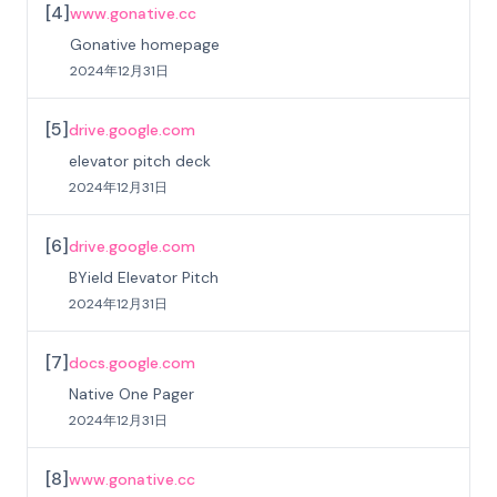
[
4
]
www.gonative.cc
Gonative homepage
2024年12月31日
[
5
]
drive.google.com
elevator pitch deck
2024年12月31日
[
6
]
drive.google.com
BYield Elevator Pitch
2024年12月31日
[
7
]
docs.google.com
Native One Pager
2024年12月31日
[
8
]
www.gonative.cc