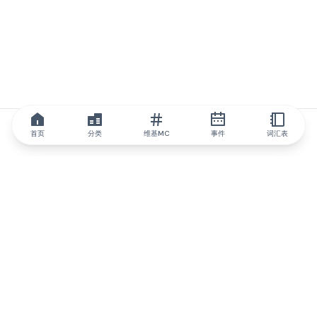
首页
分类
维基MC
事件
词汇表
IQ.wiki
IQ.wiki - 区块链知识与教育领域的全球领先权威。Brainfund 集团
的一部分。
@iqwiki
@IQofficial
@IQ.wiki
与IQ.wiki合作
我们的业务发展团队已准备好讨论合作和整合机会以及战略合作伙
伴关系咨询。