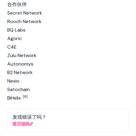
合作伙伴
Secret Network
Rooch Network
BQ Labs
Agoric
C4E
Zulu Network
Autonomys
B2 Network
Nexio
Satochain
[8]
BiHelix
发现错误了吗？
建议编辑