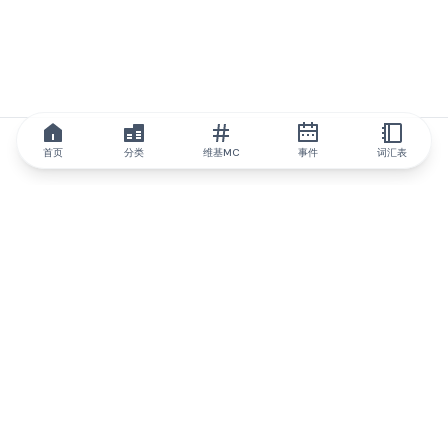
首页
分类
维基MC
事件
词汇表
IQ.wiki
IQ.wiki - 区块链知识与教育领域的全球领先权威。Brainfund 集团
的一部分。
@iqwiki
@IQofficial
@IQ.wiki
与IQ.wiki合作
我们的业务发展团队已准备好讨论合作和整合机会以及战略合作伙
伴关系咨询。
通过电子邮件联系
通过 Telegram 留言