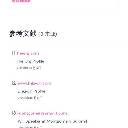
建议编辑
参考文献
(
3
来源
)
[
1
]
theorg.com
The Org Profile
2023年10月6日
[
2
]
www.linkedin.com
Linkedin Profile
2023年10月6日
[
3
]
montgomerysummit.com
Will Speaker at Montgomery Summit