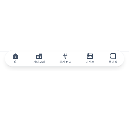
홈
카테고리
위키 MC
이벤트
용어집
IQ.wiki
IQ.wiki - 블록체인 지식과 교육 분야의 세계 최고 권위. Brainfund
그룹의 일원입니다.
@iqwiki
@IQofficial
@IQ.wiki
IQ.wiki와 파트너십을 맺으세요
당사 사업 개발팀은 협업 및 통합 기회는 물론 전략적 파트너십 문