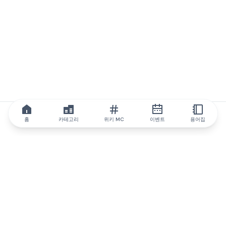
홈
카테고리
위키 MC
이벤트
용어집
IQ.wiki
IQ.wiki - 블록체인 지식과 교육 분야의 세계 최고 권위. Brainfund
그룹의 일원입니다.
@iqwiki
@IQofficial
@IQ.wiki
IQ.wiki와 파트너십을 맺으세요