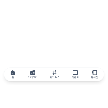
홈
카테고리
위키 MC
이벤트
용어집
IQ.wiki
IQ.wiki - 블록체인 지식과 교육 분야의 세계 최고 권위. Brainfund
그룹의 일원입니다.
@iqwiki
@IQofficial
@IQ.wiki