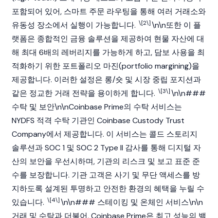
포함되어 있어, 스마트 주문 라우팅을 통해 여러 거래소와
\[2\]
유동성 장소에서 실행이 가능합니다.
​\n\n또한 이 플
랫폼은 종합적인 금융 솔루션을 제공하여 현물 자산에 대
해 최대 6배의 레버리지를 가능하게 하고, 담보 사용을 최
적화하기 위한 포트폴리오 마진(portfolio margining)을
제공합니다. 이러한 설정은 롱/숏 및 시장 중립 포지션과
\[3\]
같은 정교한 거래 전략을 용이하게 합니다.
​\n\n###
수탁 및 보안\n\nCoinbase Prime의 수탁 서비스는
NYDFS 적격 수탁 기관인 Coinbase Custody Trust
Company에서 제공합니다. 이 서비스는 콜드 스토리지
솔루션과 SOC 1 및 SOC 2 Type II 감사를 통해 디지털 자
산의 보안을 우선시하며, 기관의 리스크 및 보고 표준 준
수를 보장합니다. 기관 고객은 사기 및 무단 액세스를 방
지하도록 설계된 투명하고 안전한 환경의 혜택을 누릴 수
\[4\]
있습니다.
​\n\n### 스테이킹 및 온체인 서비스\n\n
거래 및 수탁과 더불어, Coinbase Prime은 최고 성능의 밸