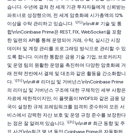
습니다. 수년에 걸쳐 전 세계 기관 투자자들에게 신뢰받는
파트너로 성장했으며, 전 세계 암호화폐
시가총액
의 12%
\[1\]
이상을 수탁 관리하고 있습니다.
​\n\n## 기술 및 통
합\n\nCoinbase Prime은 REST, FIX, WebSocket을 포함
한 일련의 API를 통해 운영되어 거래, 수탁, 실시간 시장
데이터 및 계정 관리를 프로그래밍 방식으로 관리할 수 있
도록 합니다. 이러한 통합은 금융 기술 기업, 브로커리지
및 운영 팀의 원활한 운영을 촉진하여 다양한 암호화폐 거
래 전략 전반에서 결제 및 대조와 같은 활동을 간소화합니
\[5\]
다.
​\n\n## 리더십 및 거버넌스\n\nCoinbase Prime
의 리더십 및 거버넌스 구조에 대한 구체적인 세부 사항은
자료에 제한적이지만, 이 플랫폼이 NYDFS와 같은 금융 당
국이 설정한 규제 프레임워크를 엄격히 준수하여 모든 서
비스에서 강력한 자산 보호 및 운영 규정 준수를 보장한다
\[3\]
는 점은 잘 알려져 있습니다.
​\n\n## 최근 동향 및 주
요 사건\n\n최근 몇 년 동안 Coinbase Prime은 자동화된