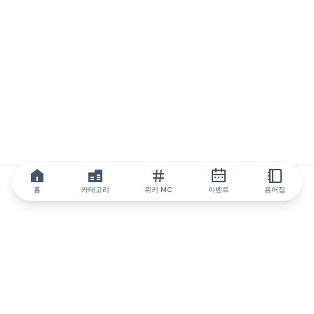
홈
카테고리
위키 MC
이벤트
용어집
IQ.wiki
IQ.wiki - 블록체인 지식과 교육 분야의 세계 최고 권위. Brainfund
그룹의 일원입니다.
@iqwiki
@IQofficial
@IQ.wiki