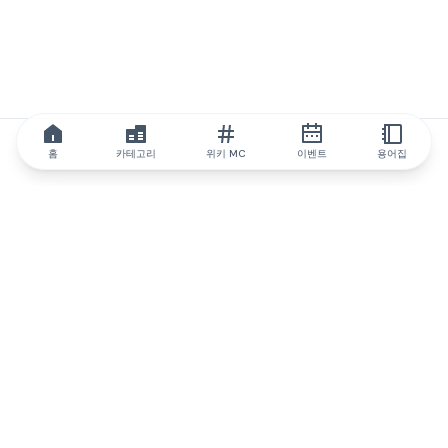
홈
카테고리
위키 MC
이벤트
용어집
IQ.wiki
IQ.wiki - 블록체인 지식과 교육 분야의 세계 최고 권위. Brainfund
그룹의 일원입니다.
@iqwiki
@IQofficial
@IQ.wiki
IQ.wiki와 파트너십을 맺으세요
당사 사업 개발팀은 협업 및 통합 기회는 물론 전략적 파트너십 문
의에 대해 논의할 준비가 되어 있습니다.
이메일로 문의하기
텔레그램으로 메시지 보내기