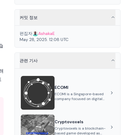
커밋 정보
편집자
AshakaE
May 28, 2025. 12:08 UTC
습
관련 기사
알려
프
ECOMI
ECOMI is a Singapore-based
company focused on digital
collectibles through its VeVe
platform and OMI token,
enabling buying, selling,
showcasing, and managing
Cryptovoxels
digital assets.
Cryptovoxels is a blockchain-
based game developed as