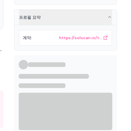
프로필 요약
계약
:
https://solscan.io/token/HRw8mqK8N3ASKFKJGMJpy4FodwR3GKvCFKPDQNqUNuEP
,