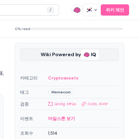
위키 제안
/
0% read
Wiki Powered by
IQ
재,
카테고리
Cryptoassets
태그
Memecoin
검증
QmRg...MfQo
0x9b...849f
이벤트
마일스톤 보기
조회수
1,514