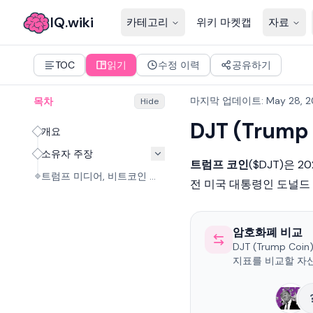
IQ.wiki
카테고리
위키 마켓캡
자료
TOC
읽기
수정 이력
공유하기
마지막 업데이트
:
May 28, 
목차
Hide
DJT (Trump
개요
소유자 주장
트럼프 코인
($DJT)은 2
트럼프 미디어, 비트코인 투자 위해 25억 달러 조달
전 미국 대통령인
도널드
암호화폐 비교
DJT (Trump Co
지표를 비교할 자