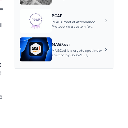
a metaverse powered by
Ethereum. It provides
히는
properties as NFT tokens.
POAP
POAP (Proof of Attendance
메
Protocol) is a system for
creating NFT badges on the
Gnosis and Ethereum
아
blockchains to serve as
MAG7.ssi
verifiable proof of attendance
at vir...
MAG7.ssi is a crypto spot index
solution by SoSoValue,
aggregating top crypto assets
into Wrapped Tokens, offering
)
risk-resistant passive index
략
investing with systematic beta
returns.
코