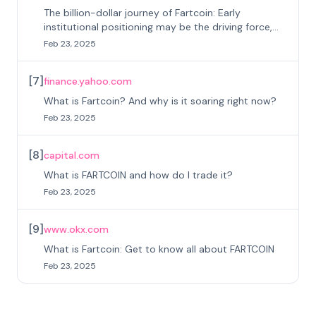
The billion-dollar journey of Fartcoin: Early
institutional positioning may be the driving force,
cold fermentation creates a new MEME king
Feb 23, 2025
[
7
]
finance.yahoo.com
What is Fartcoin? And why is it soaring right now?
Feb 23, 2025
[
8
]
capital.com
What is FARTCOIN and how do I trade it?
Feb 23, 2025
[
9
]
www.okx.com
What is Fartcoin: Get to know all about FARTCOIN
Feb 23, 2025