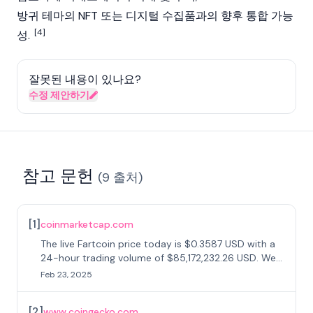
방귀 테마의
NFT
또는 디지털 수집품과의 향후 통합 가능
[4]
성.
잘못된 내용이 있나요?
수정 제안하기
참고 문헌
(
9
출처
)
[
1
]
coinmarketcap.com
The live Fartcoin price today is $0.3587 USD with a
24-hour trading volume of $85,172,232.26 USD. We
update our FARTCOIN to USD price in real-time.
Feb 23, 2025
[
2
]
www.coingecko.com