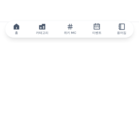
홈
카테고리
위키 MC
이벤트
용어집
IQ.wiki
IQ.wiki - 블록체인 지식과 교육 분야의 세계 최고 권위. Brainfund
그룹의 일원입니다.
@iqwiki
@IQofficial
@IQ.wiki
IQ.wiki와 파트너십을 맺으세요
당사 사업 개발팀은 협업 및 통합 기회는 물론 전략적 파트너십 문
의에 대해 논의할 준비가 되어 있습니다.
이메일로 문의하기
텔레그램으로 메시지 보내기