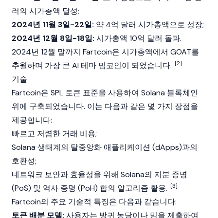
러의
시가총액
달성;
2024년 11월 3일-22일:
약 4억 달러 시가총액으로 성장;
2024년 12월 8일-18일:
시가총액 10억 달러 돌파.
2024년 12월 말까지 Fartcoin은
시가총액
에서
GOAT
를
[2]
추월하며 가장 큰 AI 테마
밈코인
이 되었습니다.
기술
Fartcoin은
SPL
토큰 표준을 사용하여
Solana
블록체인
위에 구축되었습니다. 이는 다음과 같은 몇 가지 장점을
제공합니다:
빠르고 저렴한 거래 비용;
Solana
생태계의
탈중앙화 애플리케이션
(dApps)과의
호환성;
네트워크 보안과 효율성을 위해
Solana
의
지분 증명
[3]
(PoS) 및
역사 증명
(PoH)
합의 알고리즘
활용.
Fartcoin의 주요 기술적 특징은 다음과 같습니다:
토큰 배분 모델:
사용자는 방귀 농담이나 밈을 제출하여