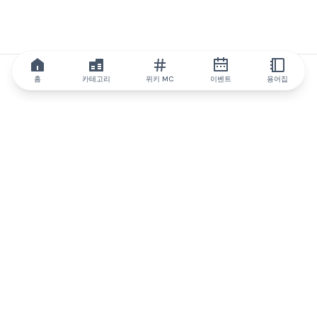
홈
카테고리
위키 MC
이벤트
용어집
IQ.wiki
IQ.wiki - 블록체인 지식과 교육 분야의 세계 최고 권위. Brainfund
그룹의 일원입니다.
@iqwiki
@IQofficial
@IQ.wiki
IQ.wiki와 파트너십을 맺으세요
당사 사업 개발팀은 협업 및 통합 기회는 물론 전략적 파트너십 문
의에 대해 논의할 준비가 되어 있습니다.
이메일로 문의하기
텔레그램으로 메시지 보내기