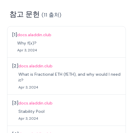
참고 문헌
(
11
출처
)
[
1
]
docs.aladdin.club
Why f(x)?
Apr 3, 2024
[
2
]
docs.aladdin.club
What is Fractional ETH (fETH), and why would I need
it?
Apr 3, 2024
[
3
]
docs.aladdin.club
Stability Pool
Apr 3, 2024