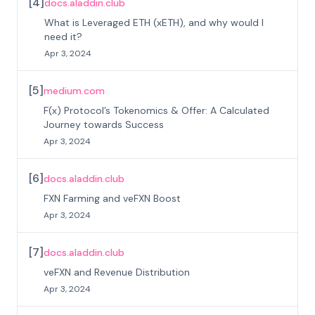
[
4
]
docs.aladdin.club
What is Leveraged ETH (xETH), and why would I
need it?
Apr 3, 2024
[
5
]
medium.com
F(x) Protocol’s Tokenomics & Offer: A Calculated
Journey towards Success
Apr 3, 2024
[
6
]
docs.aladdin.club
FXN Farming and veFXN Boost
Apr 3, 2024
[
7
]
docs.aladdin.club
veFXN and Revenue Distribution
Apr 3, 2024