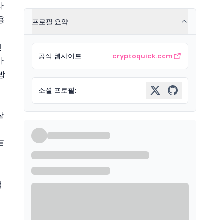
사
용
프로필 요약
인
공식 웹사이트
:
cryptoquick.com
아
방
소셜 프로필
:
탈
트
택