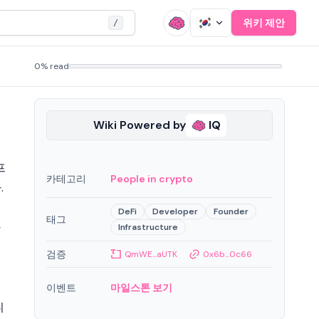
위키 제안
/
0% read
Wiki Powered by
IQ
프
카테고리
People in crypto
.
DeFi
Developer
Founder
태그
자
Infrastructure
검증
QmWE...aUTK
0x6b...0c66
이벤트
마일스톤 보기
니