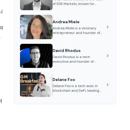
of EDX Markets, known for
leading the development of
니
institutional-grade digital-
asset trading platforms, and—
Andrea Miele
after roles at CME Group and
Cboe Digital—he emphasizes
여
Andrea Miele is a visionary
integrating crypto markets with
entrepreneur and founder of
트
traditional finance.
Beezie, an innovative platform
integrating blockchain
technology to revolutionize the
David Rhodus
collectibles market.
David Rhodus is a tech
executive and founder of
Permissionless Labs and Pipe
Network. His career spans roles
in video streaming, healthcare
Delane Foo
payments, and decentralized
infrastructure.
Delane Foo is a tech exec in
blockchain and DeFi, leading
APAC operations at Nethermind
since 2024.
며