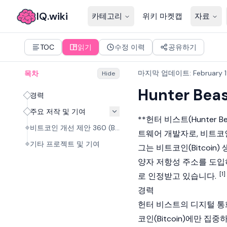
IQ.wiki
카테고리
위키 마켓캡
자료
TOC
읽기
수정 이력
공유하기
마지막 업데이트
:
February 
목차
Hide
Hunter Bea
경력
주요 저작 및 기여
**헌터 비스트(Hunter 
비트코인 개선 제안 360 (BIP-360)
트웨어 개발자로,
비트코인(
기타 프로젝트 및 기여
그는
비트코인(Bitcoin)
생
양자 저항성 주소를 도입하
[1]
로 인정받고 있습니다.
경력
헌터 비스트의 디지털 
코인(Bitcoin)
에만 집중