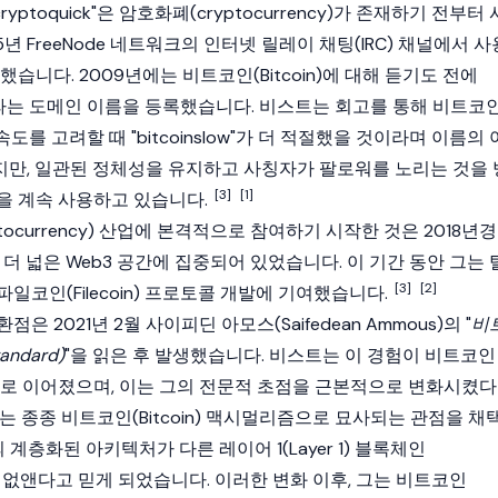
yptoquick"은
암호화폐(cryptocurrency)
가 존재하기 전부터 
년 FreeNode 네트워크의 인터넷 릴레이 채팅(IRC) 채널에서 사
택했습니다. 2009년에는
비트코인(Bitcoin)
에 대해 듣기도 전에
라는 도메인 이름을 등록했습니다. 비스트는 회고를 통해
비트코
도를 고려할 때 "bitcoinslow"가 더 적절했을 것이라며 이름의 
만, 일관된 정체성을 유지하고 사칭자가 팔로워를 노리는 것을 
[3]
[1]
을 계속 사용하고 있습니다.
currency)
산업에 본격적으로 참여하기 시작한 것은 2018년경
 더 넓은
Web3
공간에 집중되어 있었습니다. 이 기간 동안 그는 
[3]
[2]
파일코인(Filecoin)
프로토콜 개발에 기여했습니다.
 2021년 2월 사이피딘 아모스(Saifedean Ammous)의 "
비
andard)
"을 읽은 후 발생했습니다. 비스트는 이 경험이
비트코인
"으로 이어졌으며, 이는 그의 전문적 초점을 근본적으로 변화시켰다
그는 종종
비트코인(Bitcoin)
맥시멀리즘으로 묘사되는 관점을 채
의 계층화된 아키텍처가 다른
레이어 1(Layer 1)
블록체인
 없앤다고 믿게 되었습니다. 이러한 변화 이후, 그는
비트코인