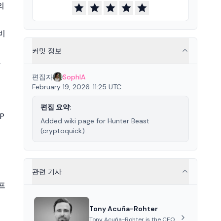
의
비
커밋 정보
호
편집자
SophIA
February 19, 2026. 11:25 UTC
위
편집 요약:
P
Added wiki page for Hunter Beast
(cryptoquick)
관련 기사
프
Tony Acuña-Rohter
Tony Acuña-Rohter is the CEO