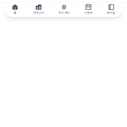
홈
카테고리
위키 MC
이벤트
용어집
IQ.wiki
IQ.wiki - 블록체인 지식과 교육 분야의 세계 최고 권위. Brainfund
그룹의 일원입니다.
@iqwiki
@IQofficial
@IQ.wiki
IQ.wiki와 파트너십을 맺으세요
당사 사업 개발팀은 협업 및 통합 기회는 물론 전략적 파트너십 문
의에 대해 논의할 준비가 되어 있습니다.
이메일로 문의하기
텔레그램으로 메시지 보내기
뉴스레터를 구독하세요
IQ 생태계 보고서는 IQ에 대한 모든 정보를 계속 업데