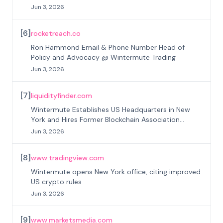
Jun 3, 2026
[
6
]
rocketreach.co
Ron Hammond Email & Phone Number Head of
Policy and Advocacy @ Wintermute Trading
Jun 3, 2026
[
7
]
liquidityfinder.com
Wintermute Establishes US Headquarters in New
York and Hires Former Blockchain Association
Lobbyist Ron Hammond
Jun 3, 2026
[
8
]
www.tradingview.com
Wintermute opens New York office, citing improved
US crypto rules
Jun 3, 2026
[
9
]
www.marketsmedia.com