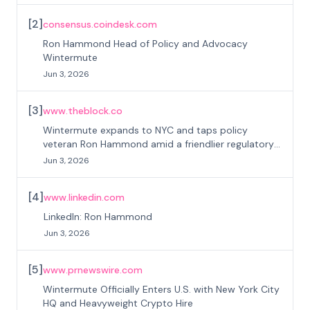
[
2
]
consensus.coindesk.com
Ron Hammond Head of Policy and Advocacy
Wintermute
Jun 3, 2026
[
3
]
www.theblock.co
Wintermute expands to NYC and taps policy
veteran Ron Hammond amid a friendlier regulatory
shift in the US
Jun 3, 2026
[
4
]
www.linkedin.com
LinkedIn: Ron Hammond
Jun 3, 2026
[
5
]
www.prnewswire.com
Wintermute Officially Enters U.S. with New York City
HQ and Heavyweight Crypto Hire