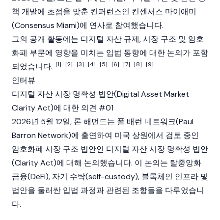
책 개발에 초점을 맞춘 컨퍼런스인
컨센서스 마이애미
(Consensus Miami)
에 연사로 참여했습니다.
그의 공개 활동에는
디지털 자산
규제, 시장 구조 및
암호
화폐
부문에 영향을 미치는 입법 동향에 대한 논의가 포함
[1]
[2]
[3]
[4]
[5]
[6]
[7]
[8]
[9]
되었습니다.
인터뷰
디지털 자산 시장 명확성 법안(Digital Asset Market
Clarity Act)에 대한 의견 #01
2026년 5월 12일, 론 해먼드는 폴 배런 네트워크(Paul
Barron Network)에 출연하여 미국 상원에서 검토 중인
암호화폐
시장 구조 법안인
디지털 자산
시장
명확성 법안
(Clarity Act)
에 대해 논의했습니다. 이 논의는
탈중앙화
금융
(DeFi), 자기 수탁(self-custody),
블록체인
인프라 및
법안을 둘러싼 입법 과정과 관련된 조항들을 다루었습니
다.