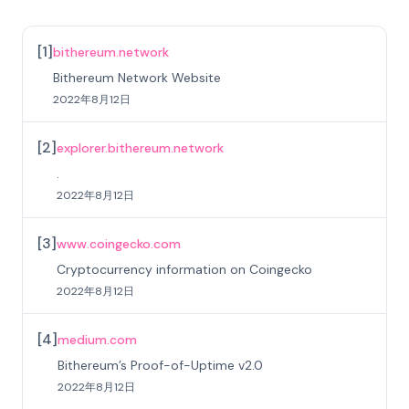
[
1
]
bithereum.network
Bithereum Network Website
2022年8月12日
[
2
]
explorer.bithereum.network
.
2022年8月12日
[
3
]
www.coingecko.com
Cryptocurrency information on Coingecko
2022年8月12日
[
4
]
medium.com
Bithereum’s Proof-of-Uptime v2.0
2022年8月12日