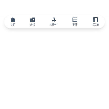
首页
分类
维基MC
事件
词汇表
IQ.wiki
IQ.wiki - 区块链知识与教育领域的全球领先权威。Brainfund 集团
的一部分。
@iqwiki
@IQofficial
@IQ.wiki
与IQ.wiki合作
我们的业务发展团队已准备好讨论合作和整合机会以及战略合作伙
伴关系咨询。
通过电子邮件联系
通过 Telegram 留言