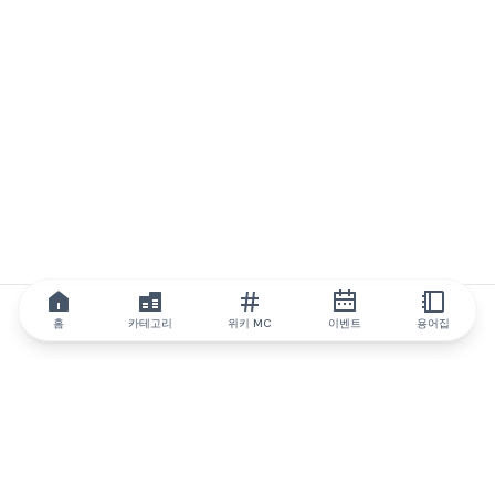
홈
카테고리
위키 MC
이벤트
용어집
IQ.wiki
IQ.wiki - 블록체인 지식과 교육 분야의 세계 최고 권위. Brainfund
그룹의 일원입니다.
@iqwiki
@IQofficial
@IQ.wiki