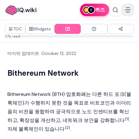
IQ.wiki
퀴즈
TOC
Widgets
0% read
마지막 업데이트
:
October 12, 2022
Bithereum Network
Bithereum Network (BTH)
암호화폐
는 다른
하드 포크(블
록체인)
가 수행하지 못한 것을 목표로
비트코인
과 이더리
움의 비전을 융합하여 궁극적으로
노드
인센티브를 혁신
[1]
하고,
확장성
을 개선하고,
네트워크 보안
을 강화합니다
.
[2]
자체
블록체인
이 있습니다
.