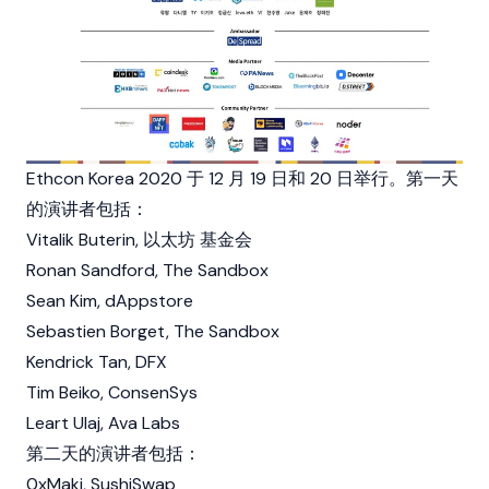
Ethcon Korea 2020 于 12 月 19 日和 20 日举行。第一天
的演讲者包括：
Vitalik Buterin
,
以太坊
基金会
Ronan Sandford,
The Sandbox
Sean Kim, dAppstore
Sebastien Borget
,
The Sandbox
Kendrick Tan, DFX
Tim Beiko, ConsenSys
Leart Ulaj, Ava Labs
第二天的演讲者包括：
0xMaki,
SushiSwap