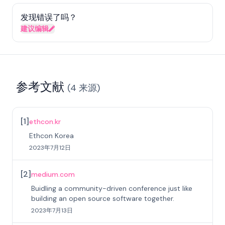
发现错误了吗？
建议编辑
参考文献
(
4
来源
)
[
1
]
ethcon.kr
Ethcon Korea
2023年7月12日
[
2
]
medium.com
Buidling a community-driven conference just like
building an open source software together.
2023年7月13日