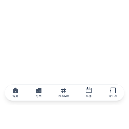
首页
分类
维基MC
事件
词汇表
IQ.wiki
IQ.wiki - 区块链知识与教育领域的全球领先权威。Brainfund 集团
的一部分。