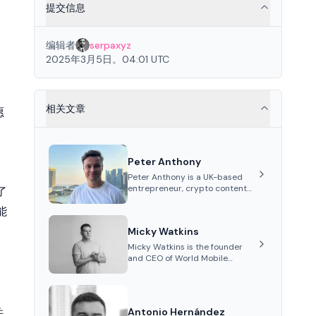
提交信息
编辑者
serpaxyz
2025年3月5日。04:01 UTC
，
相关文章
愿
Peter Anthony
Peter Anthony is a UK-based
entrepreneur, crypto content
了
creator, and co-founder of
能
Perceptron Network. He's
recognized for founding 'The
Micky Watkins
House of Crypto' YouTube
channel and co-founding AphX
Micky Watkins is the founder
Capital.
and CEO of World Mobile
Group, a telecommunications
company focused on
decentralized network
infrastructure. His work centers
并
Antonio Hernández
on ex...