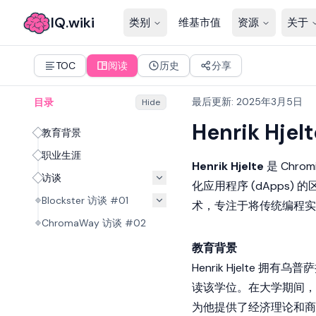
IQ.wiki
类别
维基市值
资源
关于
TOC
阅读
历史
分享
最后更新
:
2025年3月5日
目录
Hide
Henrik Hjelt
教育背景
职业生涯
Henrik Hjelte
是
Chrom
访谈
化应用程序
(dApps
Blockster 访谈 #01
术，专注于将传统编程实
ChromaWay 访谈 #02
教育背景
Henrik Hjelte 拥
读该学位。在大学期间，
为他提供了经济理论和