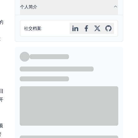
个人简介
 的
社交档案
:
库
目
开
项
密