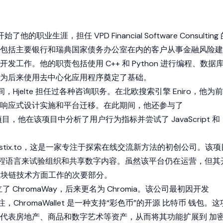
开始了他的职业生涯，担任 VPD Financial Software Consulting
包括主要银行和瑞典国家债务办公室在内的客户从事金融风险建
发工作。他的职责包括使用 C++ 和 Python 进行编程、数据
为后来使用
去中心化应用程序
奠定了基础。
 年期间，Hjelte 担任过各种咨询职务。在北欧搜索引擎 Eniro，他为前
响应式设计实施和平台迁移。在此期间，他还参与了
等创业项目，他在该项目中分析了用户行为指标并尝试了 JavaScript 和
创立了 stix.to，这是一家专注于探索在线交流新方法的初创公司。该项
sp 等编程语言来试验组织和共享数字内容。虽然该平台仍在运营，但其
来在区块链技术方面工作的次要部分。
同创立了 ChromaWay，后来更名为
Chromia
。该公司最初因开发
到关注，ChromaWallet 是一种支持“彩色币”的开源
比特币
钱包。这
链代表房地产、商品和数字艺术等资产，从而将其功能扩展到
加