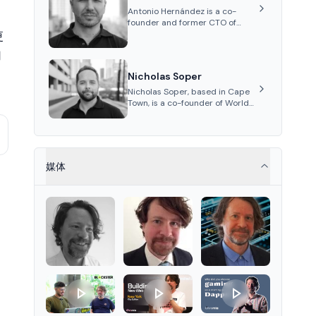
Antonio Hernández is a co-
founder and former CTO of
World Mobile Group, known for
更
his expertise in blockchain
用
integration within
telecommunications.
Nicholas Soper
Nicholas Soper, based in Cape
Town, is a co-founder of World
Mobile Group and Atomic
Access, known for his work in
digital marketing and product
management.
媒体