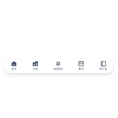
首页
分类
维基MC
事件
词汇表
IQ.wiki
IQ.wiki - 区块链知识与教育领域的全球领先权威。Brainfund 集团
的一部分。
@iqwiki
@IQofficial
@IQ.wiki