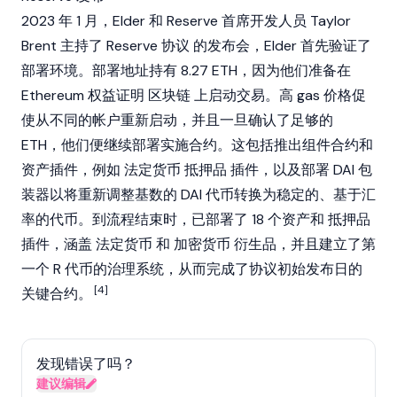
2023 年 1 月，Elder 和
Reserve
首席开发人员 Taylor
Brent 主持了
Reserve 协议
的发布会，Elder 首先验证了
部署环境。部署地址持有 8.27
ETH
，因为他们准备在
Ethereum
权益证明
区块链
上启动交易。高 gas 价格促
使从不同的帐户重新启动，并且一旦确认了足够的
ETH
，他们便继续部署实施合约。这包括推出组件合约和
资产插件，例如
法定货币
抵押品
插件，以及部署
DAI
包
装器以将重新调整基数的
DAI
代币转换为稳定的、基于汇
率的代币。到流程结束时，已部署了 18 个资产和
抵押品
插件，涵盖
法定货币
和
加密货币
衍生品，并且建立了第
一个 R 代币的治理系统，从而完成了协议初始发布日的
[4]
关键合约。
发现错误了吗？
建议编辑