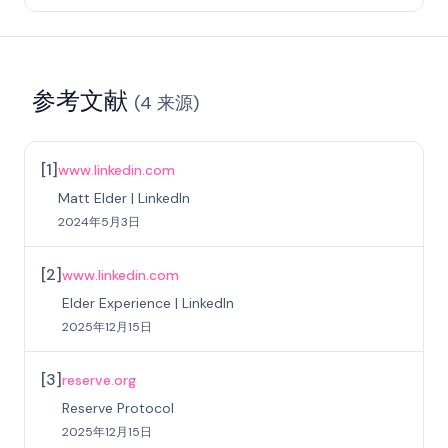
参考文献
(
4
来源
)
[
1
]
www.linkedin.com
Matt Elder | LinkedIn
2024年5月3日
[
2
]
www.linkedin.com
Elder Experience | LinkedIn
2025年12月15日
[
3
]
reserve.org
Reserve Protocol
2025年12月15日