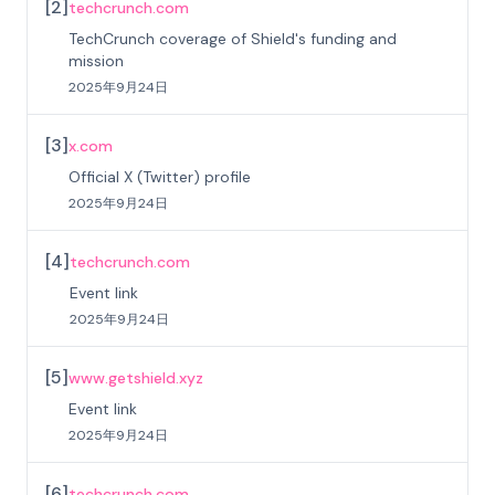
[
2
]
techcrunch.com
TechCrunch coverage of Shield's funding and
mission
2025年9月24日
[
3
]
x.com
Official X (Twitter) profile
2025年9月24日
[
4
]
techcrunch.com
Event link
2025年9月24日
[
5
]
www.getshield.xyz
Event link
2025年9月24日
[
6
]
techcrunch.com