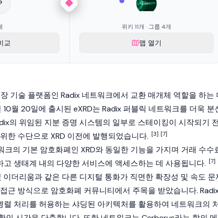
?
개
위키 11개 · 그룹 4개
비교
맵 열기
산 원장 기술 플랫폼인
Radix
네트워크에서 교환 매개체 역할을 하는 
 10월 20일에 출시된 eXRD는 Radix 퍼블릭 네트워크를 더욱 분
dix의 위임된
지분 증명
시스템의 일부로
스테이킹
이 시작되기 
[3]
[7]
 위한 수단으로 XRD 이전에 발행되었습니다.
네트워크의 기본
암호화폐
인 XRD와 동일한 기능을 가지며 거래 수수료
[7]
고 생태계 내의 다양한 서비스에 액세스하는 데 사용됩니다.
및
이더리움
과 같은 다른 디지털 통화가 직면한 확장성 및 속도 문
접근 방식으로 암호화폐 커뮤니티에서 주목을 받았습니다. Radi
병렬 처리를 허용하는 샤딩된 아키텍처를 활용하여 네트워크의 
인 시간을 단축합니다. 또한 네트워크는 Cerberus라는 합의 메