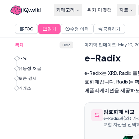
IQ.wiki
카테고리
위키 마켓캡
자료
TOC
읽기
수정 이력
공유하기
마지막 업데이트
:
May 10, 2
목차
Hide
e-Radix
개요
유동성 채굴
e-Radix는 XRD,
Radix
플
토큰 경제
호화폐
입니다. Radix는
거래소
애플리케이션을 제공하도록
암호화폐 비교
e-Radix과(와) 
교할 자산을 선택