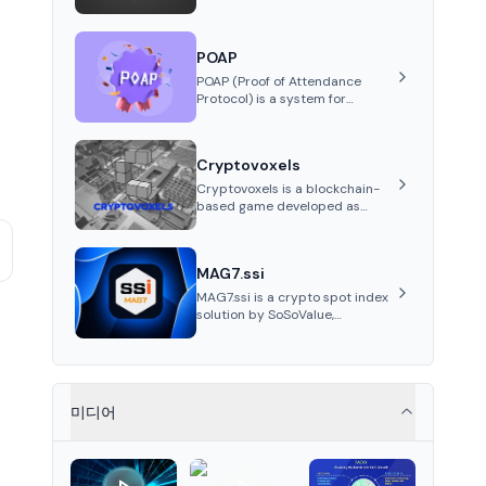
collectibles through its VeVe
platform and OMI token,
enabling buying, selling,
POAP
showcasing, and managing
digital assets.
POAP (Proof of Attendance
Protocol) is a system for
creating NFT badges on the
Gnosis and Ethereum
blockchains to serve as
Cryptovoxels
verifiable proof of attendance
at vir...
Cryptovoxels is a blockchain-
based game developed as
a metaverse powered by
Ethereum. It provides
properties as NFT tokens.
MAG7.ssi
MAG7.ssi is a crypto spot index
solution by SoSoValue,
aggregating top crypto assets
into Wrapped Tokens, offering
risk-resistant passive index
investing with systematic beta
returns.
미디어