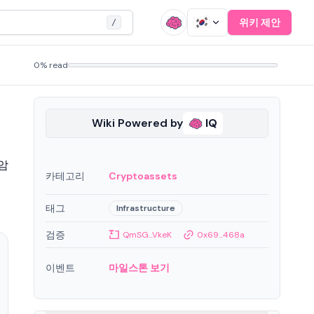
위키 제안
/
0% read
Wiki Powered by
IQ
암
카테고리
Cryptoassets
태그
Infrastructure
검증
QmSG...VkeK
0x69...468a
이벤트
마일스톤 보기