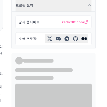
프로필 요약
공식 웹사이트
:
radixdlt.com
소셜 프로필
:
디
산
전
,
제
x
처