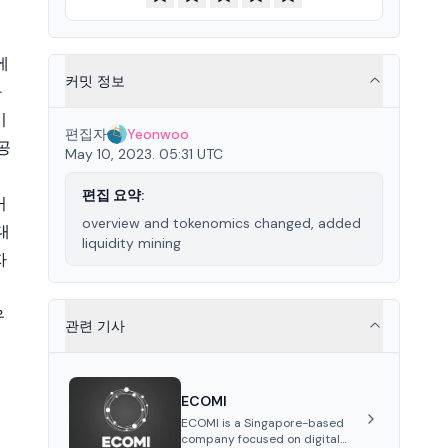
에
커밋 정보
과
이
편집자
Yeonwoo
 공
May 10, 2023. 05:31 UTC
편집 요약:
거
overview and tokenomics changed, added
대
liquidity mining
자
우
관련 기사
ECOMI
ECOMI is a Singapore-based
company focused on digital