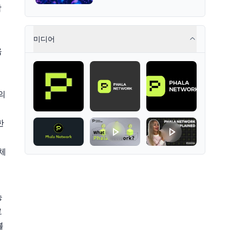
known for introducing the
함
innovative Omnipool system to
unify decentralized liquidity
provisions.
미디어
음
의
한
체
능
로
블