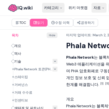
IQ.wiki
카테고리
위키 마켓캡
자료
TOC
읽기
수정 이력
공유하기
마지막 업데이트
:
March 2, 
목차
Hide
Phala Netw
개요
역사
Phala Network
는
블록
기술
Web3
애플리케이션을 위
Phala Network 토큰(PHA)
며 PHA
암호화폐
로 구동
스테이킹
개인 정보 보호 및 신뢰
[1]
[5
한계를 해결합니다.
거버넌스
거래 수수료
개요
인센티브
Phala Network는
생태계 및 파트너십