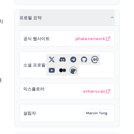
프로필 요약
지
공식 웹사이트
:
phala.network
소셜 프로필
:
젝
익스플로러
:
etherscan
넷
설립자
:
Marvin Tong