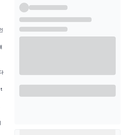
인
개
 다
t
.
운
니