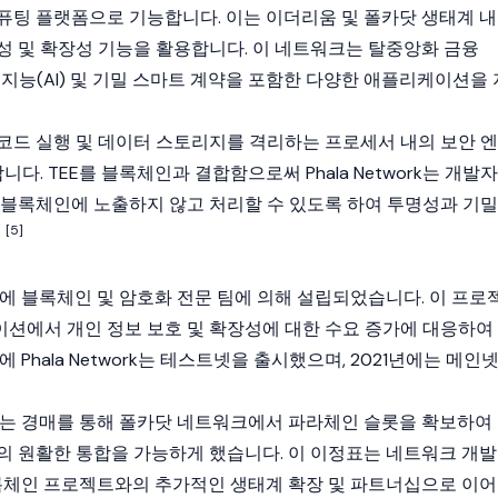
퓨팅 플랫폼으로 기능합니다. 이는
이더리움
및
폴카닷
생태계 내
성 및 확장성 기능을 활용합니다. 이 네트워크는
탈중앙화 금융
공 지능(AI) 및 기밀
스마트 계약
을 포함한 다양한 애플리케이션을 
코드 실행 및 데이터 스토리지를 격리하는 프로세서 내의 보안 엔
니다. TEE를
블록체인
과 결합함으로써 Phala Network는 개발자
 블록체인에 노출하지 않고 처리할 수 있도록 하여 투명성과 기밀
[5]
8년에
블록체인
및 암호화 전문 팀에 의해 설립되었습니다. 이 프로
이션
에서 개인 정보 보호 및 확장성에 대한 수요 증가에 대응하여
Phala Network는
테스트넷
을 출시했으며, 2021년에는
메인
ork는 경매를 통해
폴카닷
네트워크에서 파라체인 슬롯을 확보하여
의 원활한 통합을 가능하게 했습니다. 이 이정표는 네트워크 개발
블록체인 프로젝트와의 추가적인 생태계 확장 및 파트너십으로 이어