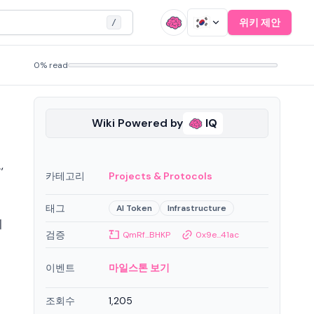
위키 제안
/
0% read
Wiki Powered by
IQ
,
카테고리
Projects & Protocols
여
태그
AI Token
Infrastructure
의
검증
QmRf...BHKP
0x9e...41ac
이벤트
마일스톤 보기
조회수
1,205
태