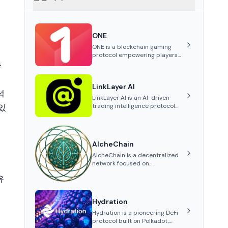
ONE
ONE is a blockchain gaming
protocol empowering players
to own and trade in-game
능
assets as tokens on-chain. It
integrates game economies
LinkLayer AI
with blockchain, overcoming
석
traditional limitations like
LinkLayer AI is an AI-driven
centralized control and
trading intelligence protocol
있
restricted trading.
that aggregates and analyzes
live trading data from exchange
APIs and on-chain addresses to
provide continuous position-
AlcheChain
state analysis and risk
management for traders.
AlcheChain is a decentralized
network focused on
transforming real-world
유
recycling activities into
verifiable, on-chain
성
environmental data, leveraging
Hydration
Proof of Recycle (PoR) to
generate transparent ALCT
Hydration is a pioneering DeFi
기
rewards.
protocol built on Polkadot,