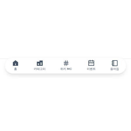
홈
카테고리
위키 MC
이벤트
용어집
IQ.wiki
IQ.wiki - 블록체인 지식과 교육 분야의 세계 최고 권위. Brainfund
그룹의 일원입니다.
@iqwiki
@IQofficial
@IQ.wiki
IQ.wiki와 파트너십을 맺으세요