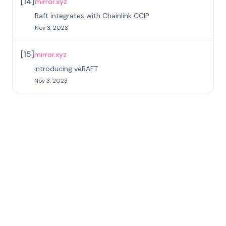
[
14
]
mirror.xyz
Raft integrates with Chainlink CCIP
Nov 3, 2023
[
15
]
mirror.xyz
introducing veRAFT
Nov 3, 2023