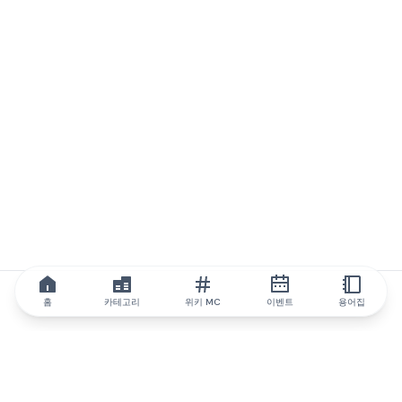
홈
카테고리
위키 MC
이벤트
용어집
IQ.wiki
IQ.wiki - 블록체인 지식과 교육 분야의 세계 최고 권위. Brainfund
그룹의 일원입니다.