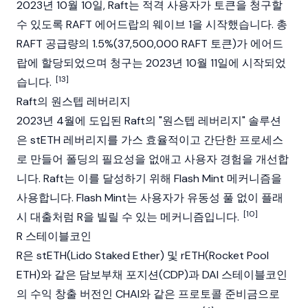
2023년 10월 10일, Raft는 적격 사용자가 토큰을 청구할
수 있도록 RAFT
에어드랍
의 웨이브 1을 시작했습니다. 총
RAFT 공급량의 1.5%(37,500,000 RAFT 토큰)가 에어드
랍에 할당되었으며 청구는 2023년 10월 11일에 시작되었
[13]
습니다.
Raft의 원스텝 레버리지
2023년 4월에 도입된 Raft의 "원스텝 레버리지" 솔루션
은
stETH
레버리지를 가스 효율적이고 간단한 프로세스
로 만들어 폴딩의 필요성을 없애고 사용자 경험을 개선합
니다. Raft는 이를 달성하기 위해 Flash Mint 메커니즘을
사용합니다. Flash Mint는 사용자가
유동성 풀
없이 플래
[10]
시 대출처럼 R을 빌릴 수 있는 메커니즘입니다.
R 스테이블코인
R은
stETH
(Lido Staked Ether) 및
rETH
(
Rocket Pool
ETH)와 같은 담보부채 포지션(CDP)과
DAI 스테이블코인
의 수익 창출 버전인 CHAI와 같은 프로토콜 준비금으로