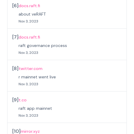
[
6
]
docs.raft.fi
about veRAFT
Nov 3, 2023
[
7
]
docs.raft.fi
raft governance process
Nov 3, 2023
[
8
]
twitter.com
r mainnet went live
Nov 3, 2023
[
9
]
t.co
raft app mainnet
Nov 3, 2023
[
10
]
mirror.xyz