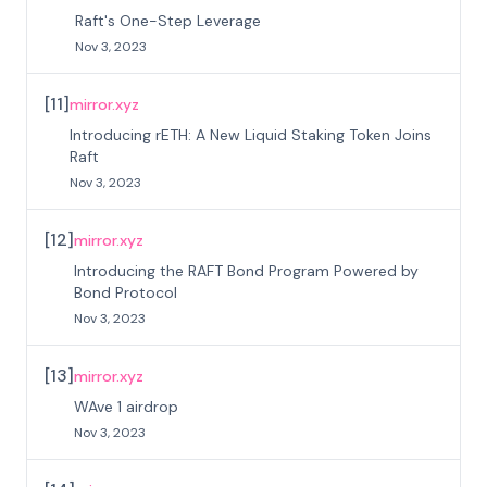
Raft's One-Step Leverage
Nov 3, 2023
[
11
]
mirror.xyz
Introducing rETH: A New Liquid Staking Token Joins
Raft
Nov 3, 2023
[
12
]
mirror.xyz
Introducing the RAFT Bond Program Powered by
Bond Protocol
Nov 3, 2023
[
13
]
mirror.xyz
WAve 1 airdrop
Nov 3, 2023