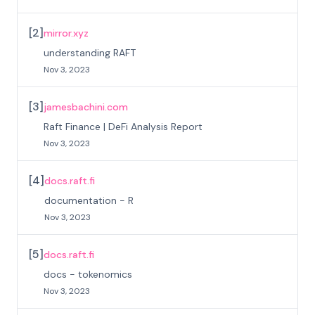
[
2
]
mirror.xyz
understanding RAFT
Nov 3, 2023
[
3
]
jamesbachini.com
Raft Finance | DeFi Analysis Report
Nov 3, 2023
[
4
]
docs.raft.fi
documentation - R
Nov 3, 2023
[
5
]
docs.raft.fi
docs - tokenomics
Nov 3, 2023