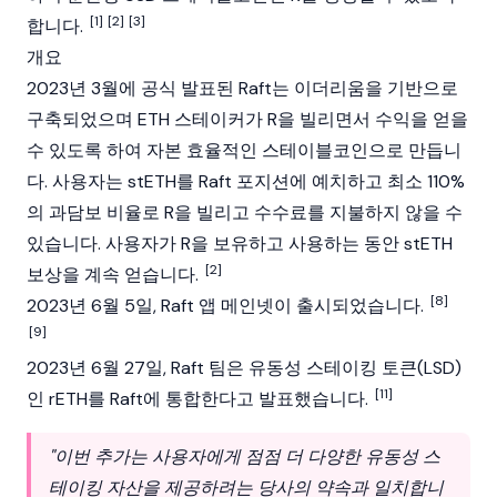
[1]
[2]
[3]
합니다.
개요
2023년 3월에 공식 발표된 Raft는
이더리움
을 기반으로
구축되었으며
ETH
스테이커가 R을 빌리면서 수익을 얻을
수 있도록 하여 자본 효율적인 스테이블코인으로 만듭니
다. 사용자는 stETH를 Raft 포지션에 예치하고 최소 110%
의 과담보 비율로 R을 빌리고 수수료를 지불하지 않을 수
있습니다. 사용자가 R을 보유하고 사용하는 동안
stETH
[2]
보상을 계속 얻습니다.
[8]
2023년 6월 5일, Raft 앱
메인넷
이 출시되었습니다.
[9]
2023년 6월 27일, Raft 팀은 유동성 스테이킹 토큰(LSD)
[11]
인
rETH
를 Raft에 통합한다고 발표했습니다.
"이번 추가는 사용자에게 점점 더 다양한 유동성 스
테이킹 자산을 제공하려는 당사의 약속과 일치합니