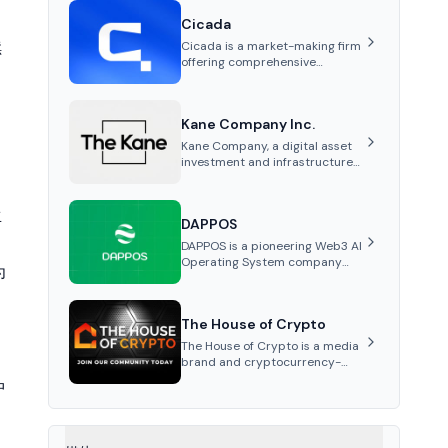
Cicada
续
Cicada is a market-making firm
offering comprehensive
services such as tailored
market-making strategies,
marketing and advisory,
Kane Company Inc.
tokenomics audits, and listing
、
support for cryptocurrency
Kane Company, a digital asset
projects.
investment and infrastructure
firm, bridges global finance and
Korean regulations, ensuring
stable, compliant solutions for
生
DAPPOS
instit...
DAPPOS is a pioneering Web3 AI
Operating System company
为
focused on delivering low-
barrier AI products for both
general users and
The House of Crypto
professionals, revolutionizing
on-chain interactions with
The House of Crypto is a media
institutional-level efficiency.
brand and cryptocurrency-
focused YouTube channel
中
founded by Peter Anthony,
offering market analysis,
trading education, and
community services for