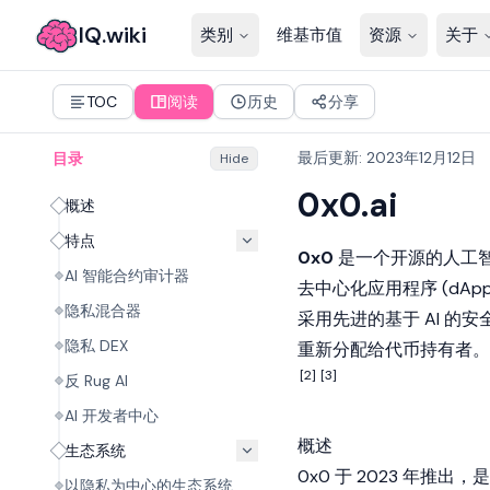
IQ.wiki
类别
维基市值
资源
关于
TOC
阅读
历史
分享
最后更新
:
2023年12月12日
目录
Hide
0x0.ai
概述
特点
0x0
是一个开源的
人工
AI 智能合约审计器
去中心化应用程序
(dA
隐私混合器
采用先进的基于 AI 的安
隐私 DEX
重新分配给代币持有者。
[2]
[3]
反 Rug AI
AI 开发者中心
概述
生态系统
0x0 于 2023 年推
以隐私为中心的生态系统