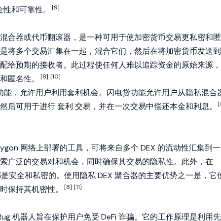
[9]
安全性和可靠性。
混合器或代币翻滚器，是一种可用于使
加密货币
交易更私密和匿
是将多个交易汇集在一起，混合它们，然后在将
加密货币
发送到
配给预期的接收者。此过程使任何人难以追踪资金的原始来源，
[8]
[10]
和匿名性。
功能，允许用户利用套利机会。闪电贷功能允许用户从隐私混合
[
，然后可用于进行
套利
交易，并在一次交易中偿还本金和利息。
lygon
网络上部署的工具，可将来自多个 DEX 的流动性汇集到一
索广泛的交易对和机会，同时确保其交易的隐私性。此外，在
都是安全和私密的。使用隐私 DEX 聚合器的主要优势之一是，它
[8]
[11]
时保持其机密性。
 Rug 机器人旨在保护用户免受
DeFi
诈骗。它的工作原理是利用先