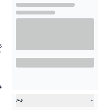
器
8]
使
反馈