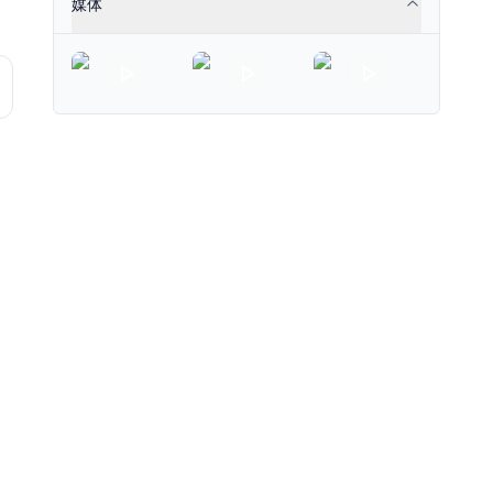
媒体
investors.