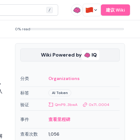
建议 Wiki
/
0% read
Wiki Powered by
IQ
分类
Organizations
，
入
标签
AI Token
验证
QmP9...3bwA
0x71...0004
事件
查看里程碑
查看次数
1,056
解