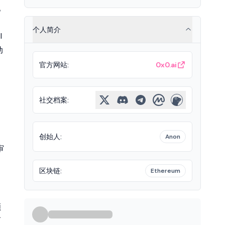
。
个人简介
I
动
官方网站
:
0x0.ai
社交档案
:
创始人
:
Anon
审
区块链
:
Ethereum
额
而