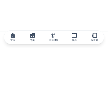
首页
分类
维基MC
事件
词汇表
IQ.wiki
IQ.wiki - 区块链知识与教育领域的全球领先权威。Brainfund 集团
的一部分。
@iqwiki
@IQofficial
@IQ.wiki
与IQ.wiki合作
我们的业务发展团队已准备好讨论合作和整合机会以及战略合作伙
伴关系咨询。
通过电子邮件联系
通过 Telegram 留言