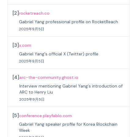
[
2
]
rocketreach.co
Gabriel Yang professional profile on RocketReach
2025年9月5日
[
3
]
x.com
Gabriel Yang's official X (Twitter) profile
2025年9月5日
[
4
]
arc-the-community.ghost.io
Interview mentioning Gabriel Yang's introduction of
ARC to Henry Liu
2025年9月5日
[
5
]
conference.playfablo.com
Gabriel Yang speaker profile for Korea Blockchain
Week