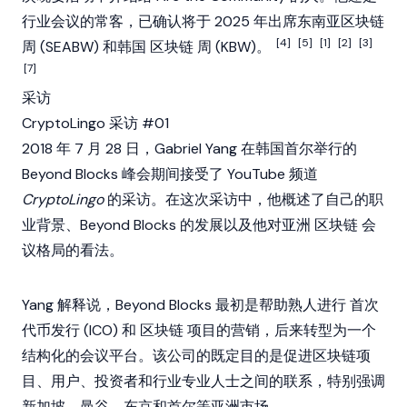
行业会议的常客，已确认将于 2025 年出席东南亚区块链
[4]
[5]
[1]
[2]
[3]
周 (SEABW) 和韩国
区块链
周 (KBW)。
[7]
采访
CryptoLingo 采访 #01
2018 年 7 月 28 日，Gabriel Yang 在韩国首尔举行的
Beyond Blocks 峰会期间接受了 YouTube 频道
CryptoLingo
的采访。在这次采访中，他概述了自己的职
业背景、Beyond Blocks 的发展以及他对亚洲
区块链
会
议格局的看法。
Yang 解释说，Beyond Blocks 最初是帮助熟人进行
首次
代币发行
(ICO) 和
区块链
项目的营销，后来转型为一个
结构化的会议平台。该公司的既定目的是促进区块链项
目、用户、投资者和行业专业人士之间的联系，特别强调
新加坡、曼谷、东京和首尔等亚洲市场。