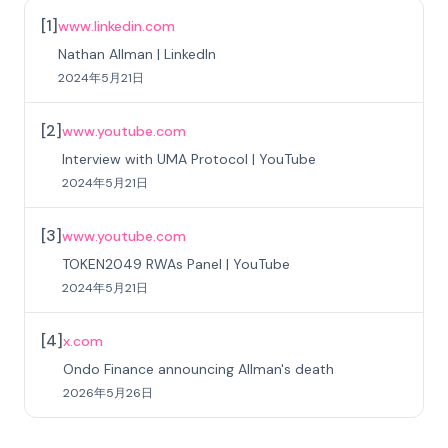
[
1
]
www.linkedin.com
Nathan Allman | LinkedIn
2024年5月21日
[
2
]
www.youtube.com
Interview with UMA Protocol | YouTube
2024年5月21日
[
3
]
www.youtube.com
TOKEN2049 RWAs Panel | YouTube
2024年5月21日
[
4
]
x.com
Ondo Finance announcing Allman's death
2026年5月26日