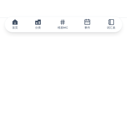
首页
分类
维基MC
事件
词汇表
IQ.wiki
IQ.wiki - 区块链知识与教育领域的全球领先权威。Brainfund 集团
的一部分。
@iqwiki
@IQofficial
@IQ.wiki
与IQ.wiki合作
我们的业务发展团队已准备好讨论合作和整合机会以及战略合作伙
伴关系咨询。
通过电子邮件联系
通过 Telegram 留言