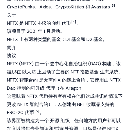
[3]
CryptoPunks、Axies、CryptoKitties 和 Avastars
。
关于
[4]
NFTX 是 NFTX 协议的
治理代币
。
该项目于 2021 年 1 月启动。
NFTX 上有两种类型的基金：D1 基金和 D2 基金。
简介
协议
NFTX (NFTX) 由一个
去中心化自治组织
(DAO) 构建，该
组织在
以太坊
上启动了主要的 NFT 指数基金
生态系统
。
NFTX
智能合约
是无需许可的链上合约，它使用由 NFTX
Dao 控制的可升级
代理
（在
Aragon
这意味着 NFTX 代币持有者有权在他们达成共识的情况下
更改 NFTX 智能合约），以创建由 NFT 收藏品支持的
[5]
ERC-20 代币
。
该界面被构建为一个
开源
组织，任何地方的用户都可以
加入以提供专业知识和/或额外资源，目标是促进 NFTX