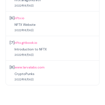
nftx.aragonid.eth
2022年8月6日
[
6
]
nftx.io
NFTX Website
2022年8月6日
[
7
]
nftx.gitbook.io
Introduction to NFTX
2022年8月6日
[
8
]
www.larvalabs.com
CryptoPunks
2022年8月6日