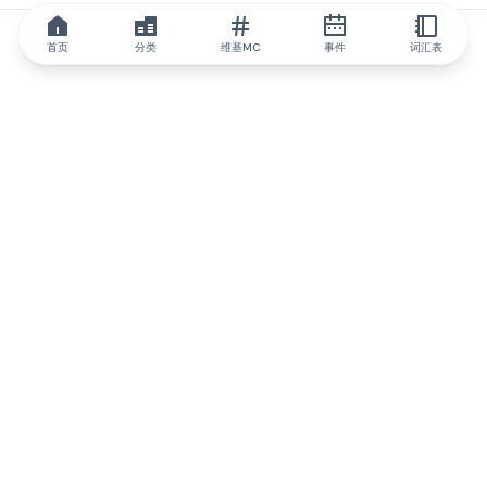
首页
分类
维基MC
事件
词汇表
IQ.wiki
IQ.wiki - 区块链知识与教育领域的全球领先权威。Brainfund 集团
的一部分。
@iqwiki
@IQofficial
@IQ.wiki
与IQ.wiki合作
我们的业务发展团队已准备好讨论合作和整合机会以及战略合作伙
伴关系咨询。
通过电子邮件联系
通过 Telegram 留言
订阅我们的新闻简报
IQ 生态系统报告将让您时刻掌握IQ的所有更新