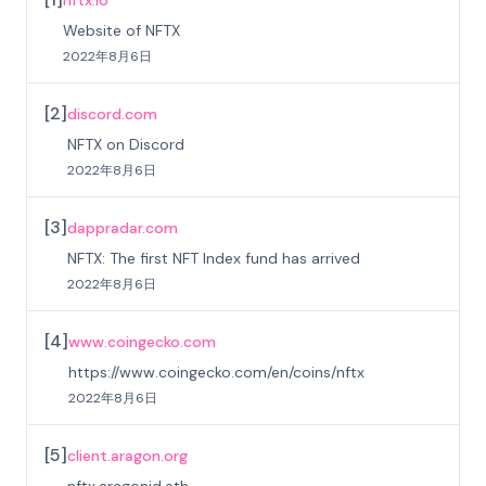
nftx.io
Website of NFTX
2022年8月6日
[
2
]
discord.com
NFTX on Discord
2022年8月6日
[
3
]
dappradar.com
NFTX: The first NFT Index fund has arrived
2022年8月6日
[
4
]
www.coingecko.com
https://www.coingecko.com/en/coins/nftx
2022年8月6日
[
5
]
client.aragon.org