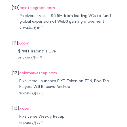
[
10
]
cointelegraph.com
Pixelverse raises $5.5M from leading VCs to fund
global expansion of Web3 gaming movement
2024年7月18日
[
11
]
x.com
$PIXFI Trading is Live
2024年7月22日
[
12
]
coinmarketcap.com
Pixelverse Launches PIXFI Token on TON, PixelTap
Players Will Receive Airdrop
2024年7月22日
[
13
]
x.com
Pixelverse Weekly Recap
2024年7月22日