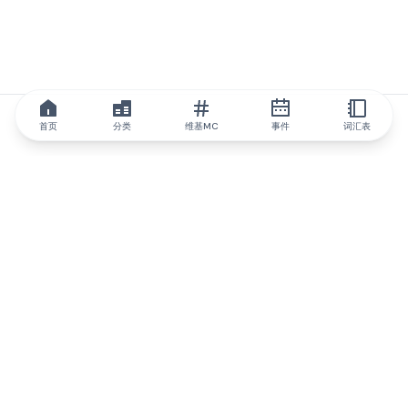
首页
分类
维基MC
事件
词汇表
IQ.wiki
IQ.wiki - 区块链知识与教育领域的全球领先权威。Brainfund 集团
的一部分。
@iqwiki
@IQofficial
@IQ.wiki
与IQ.wiki合作
我们的业务发展团队已准备好讨论合作和整合机会以及战略合作伙
伴关系咨询。
通过电子邮件联系
通过 Telegram 留言