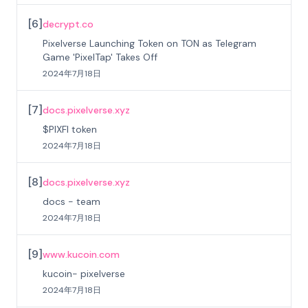
[
6
]
decrypt.co
Pixelverse Launching Token on TON as Telegram
Game 'PixelTap' Takes Off
2024年7月18日
[
7
]
docs.pixelverse.xyz
$PIXFI token
2024年7月18日
[
8
]
docs.pixelverse.xyz
docs - team
2024年7月18日
[
9
]
www.kucoin.com
kucoin- pixelverse
2024年7月18日