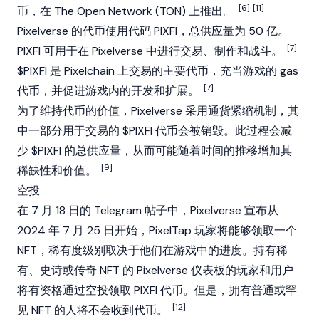
[6]
[11]
币，在
The Open Network
(TON) 上推出。
Pixelverse 的代币使用代码 PIXFI，总供应量为 50 亿。
[7]
PIXFI 可用于在 Pixelverse 中进行交易、制作和战斗。
$PIXFI 是 Pixelchain 上交易的主要代币，充当游戏的 gas
[7]
代币，并促进游戏内的开发和扩展。
为了维持代币的价值，Pixelverse 采用通货紧缩机制，其
中一部分用于交易的 $PIXFI 代币会被
销毁
。此过程会减
少 $PIXFI 的总供应量，从而可能随着时间的推移增加其
[9]
稀缺性和价值。
空投
在 7 月 18 日的 Telegram 帖子中，Pixelverse 宣布从
2024 年 7 月 25 日开始，PixelTap 玩家将能够领取一个
NFT
，稀有度级别取决于他们在游戏中的进度。持有稀
有、史诗或传奇 NFT 的 Pixelverse 仪表板的玩家和用户
将有资格通过空投领取 PIXFI 代币。但是，拥有普通或罕
[12]
见 NFT 的人将不会收到代币。