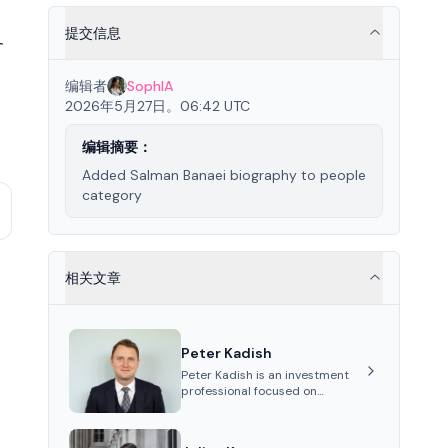
提交信息
务
编辑者
SophIA
2026年5月27日。06:42 UTC
编辑摘要：
Added Salman Banaei biography to people
category
相关文章
Peter Kadish
Peter Kadish is an investment
professional focused on
distressed assets, private
equity, and credit markets. He
has held senior roles at