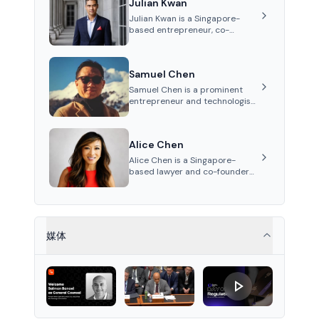
Julian Kwan
LynxCap Investments, DDM
Holding, and RUSNANO, with a
Julian Kwan is a Singapore-
career spanning Switzerland
based entrepreneur, co-
and Russia.
founder, and CEO of InvestaX
and IXS. His career spans
media, real estate, and
Samuel Chen
blockchain, focusing on
tokenization of real-world
Samuel Chen is a prominent
assets.
entrepreneur and technologist
specializing in AI, blockchain,
and finance. He co-founded
KULA and was the Director of
Alice Chen
the Disruption Lab at the
University of Illinois' Gies
Alice Chen is a Singapore-
College of Business.
based lawyer and co-founder
of InvestaX and IX Swap, with
expertise in financial law, digital
assets, and fintech. She has
worked with firms like Skadden
and DLA Piper and has been
媒体
influential in tokenization
technology.