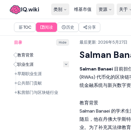
IQ.wiki
类别
维基市值
资源
关于
TOC
阅读
历史
分享
最后更新
:
2026年5月27日
目录
Hide
Salman Ban
教育背景
职业生涯
Salman Banaei
目前担
早期职业生涯
(RWAs)
代币化
的区块链
公共部门贡献
统金融系统与新兴
数字资
私营部门与区块链行业
教育背景
Salman Banaei
随后，他在丹佛大学斯特
业。为了补充其法律教育，