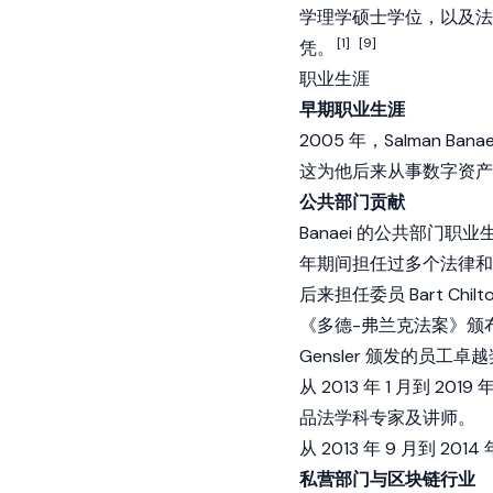
学理学硕士学位，以及法国石
[1]
[9]
凭。
职业生涯
早期职业生涯
2005 年，Salman Ban
这为他后来从事
数字资产
公共部门贡献
Banaei 的公共部门职业
年期间担任过多个法律和
后来担任委员 Bart C
《多德-弗兰克法案》颁布
Gensler 颁发的员工卓
从 2013 年 1 月到 2
品法学科专家及讲师。
从 2013 年 9 月到 2014 
私营部门与区块链行业