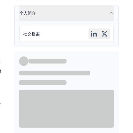
个人简介
社交档案
:
，
3
及
生