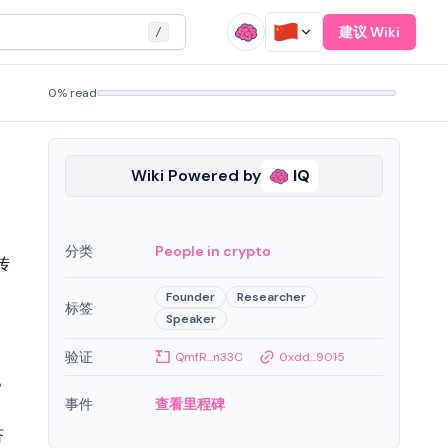
建议 Wiki
/
0% read
Wiki Powered by
IQ
分类
People in crypto
传
Founder
Researcher
标签
Speaker
验证
QmfR...n33C
0xdd...9015
。
事件
查看里程碑
济