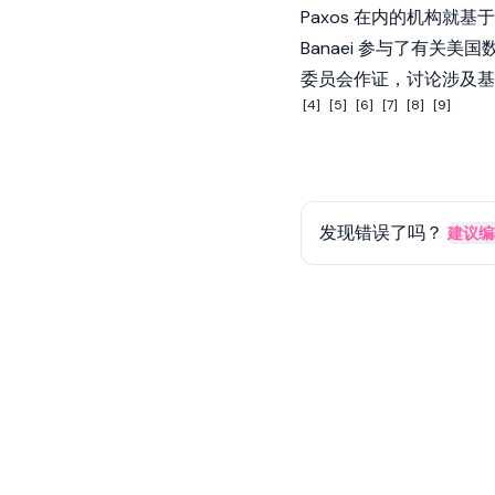
Paxos
在内的机构就基于
Banaei 参与了有关美国
委员会作证，讨论涉及基
[4]
[5]
[6]
[7]
[8]
[9]
发现错误了吗？
建议编