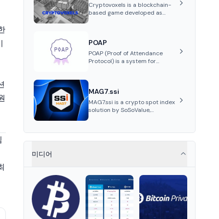
Cryptovoxels is a blockchain-
based game developed as
a metaverse powered by
Ethereum. It provides
한
properties as NFT tokens.
기
POAP
POAP (Proof of Attendance
Protocol) is a system for
creating NFT badges on the
Gnosis and Ethereum
션
blockchains to serve as
MAG7.ssi
verifiable proof of attendance
원
at vir...
MAG7.ssi is a crypto spot index
solution by SoSoValue,
aggregating top crypto assets
into Wrapped Tokens, offering
risk-resistant passive index
심
investing with systematic beta
returns.
미디어
최