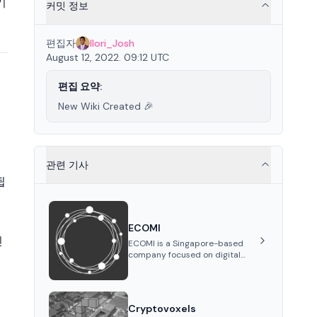
기
커밋 정보
편집자
Ilori_Josh
August 12, 2022. 09:12 UTC
편집 요약:
New Wiki Created 🎉
관련 기사
됩
ECOMI
인
ECOMI is a Singapore-based
company focused on digital
collectibles through its VeVe
platform and OMI token,
enabling buying, selling,
showcasing, and managing
Cryptovoxels
digital assets.