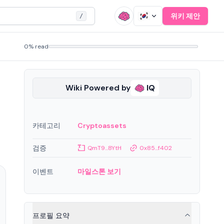
위키 제안
/
0% read
Wiki Powered by
IQ
카테고리
Cryptoassets
검
검증
QmT9...8YtH
0x85...f402
이벤트
마일스톤 보기
프로필 요약