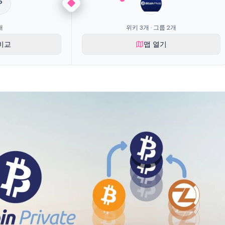
?
개
위키 3개 · 그룹 2개
비교
맵 열기