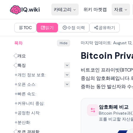
IQ.wiki
카테고리
위키 마켓캡
자료
TOC
읽기
수정 이력
공유하기
마지막 업데이트
:
August 12
목차
Hide
Bitcoin Priv
개요
특징
비트코인 프라이빗(BTCP)
개인 정보 보호:
중심의
암호화폐
입니다. 
오픈 소스:
증하는 동안 발신자와 
빠른 속도:
커뮤니티 중심:
암호화폐 비교
공정한 시작:
Bitcoin Privat
표를 비교할 자산
분산화:
토큰 경제학