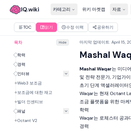
IQ.wiki
카테고리
위키 마켓캡
자료
TOC
읽기
수정 이력
공유하기
마지막 업데이트
:
April 15, 
목차
Hide
Mashal Waq
학력
경력
Mashal Waqar
는 미디어
인터뷰
및 전략 전문가, 기업가이
Web3 보조금
초기 단계 액셀러레이터인 6
보조금에 대한 재고
Waqar는 현재 Octan
조금 플랫폼을 위한 마케
빌더 인센티브
학력
패널
Waqar는 로체스터 공과
Octant V2
경력