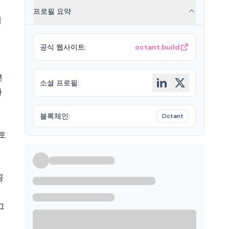
프로필 요약
테
공식 웹사이트
:
octant.build
니
년
소셜 프로필
:
하
블록체인
:
Octant
멘토
공
는
그