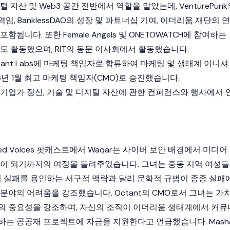
털 자산
및
Web3
공간 전반에서 역할을 맡았는데, VenturePunk
역임,
BanklessDAO
의 성장 및 파트너십 기여,
이더리움 재단
의 연
함됩니다. 또한 Female Angels 및 ONETOWATCH에 참여하는
도 활동했으며, RIT의 동문 이사회에서 활동했습니다.
ant Labs
에 마케팅 책임자로 합류하여 마케팅 및 생태계 이니셔
6년 1월 최고 마케팅 책임자(CMO)로 승진했습니다.
기업가 정신, 기술 및
디지털 자산
에 관한 컨퍼런스와 행사에서 
alized Voices 팟캐스트에서 Waqar는 사이버 보안 배경에서 미디어
물이 되기까지의 여정을 들려주었습니다. 그녀는 중동 지역 여성들
특히 실패를 용인하는 서구적 맥락과 달리 문화적 규범이 종종 실패
 분야의 어려움을 강조했습니다.
Octant
의 CMO로서 그녀는 가
의 중요성을 강조하며, 자신의 조직이
이더리움
생태계에서 커뮤
하는 공공재 프로젝트에 자금을 지원한다고 언급했습니다. Masha