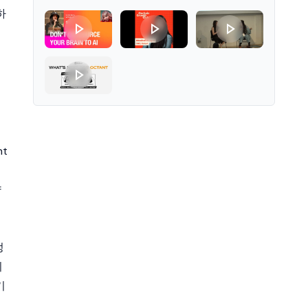
하
전
nt
략
정
의
기