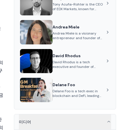
Tony Acuña-Rohter is the CEO
of EDX Markets, known for
leading the development of
institutional-grade digital-
asset trading platforms, and—
Andrea Miele
after roles at CME Group and
팅
Cboe Digital—he emphasizes
Andrea Miele is a visionary
integrating crypto markets with
entrepreneur and founder of
traditional finance.
Beezie, an innovative platform
integrating blockchain
technology to revolutionize the
David Rhodus
collectibles market.
램의
David Rhodus is a tech
executive and founder of
구
Permissionless Labs and Pipe
Network. His career spans roles
in video streaming, healthcare
Delane Foo
payments, and decentralized
따
infrastructure.
Delane Foo is a tech exec in
금
blockchain and DeFi, leading
APAC operations at Nethermind
since 2024.
한
미디어
의