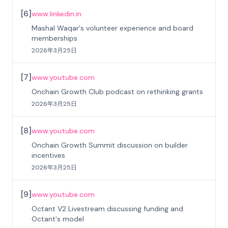
[
6
]
www.linkedin.in
Mashal Waqar's volunteer experience and board
memberships
2026年3月25日
[
7
]
www.youtube.com
Onchain Growth Club podcast on rethinking grants
2026年3月25日
[
8
]
www.youtube.com
Onchain Growth Summit discussion on builder
incentives
2026年3月25日
[
9
]
www.youtube.com
Octant V2 Livestream discussing funding and
Octant's model