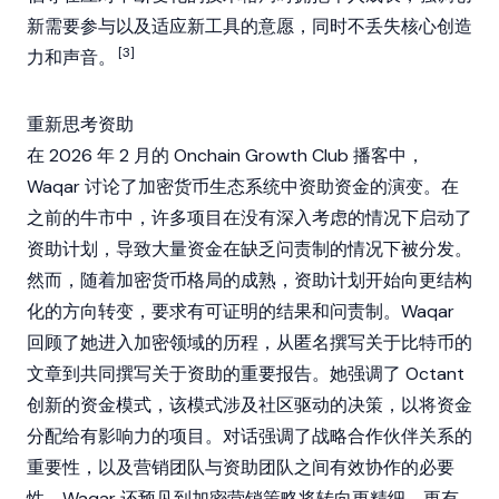
新需要参与以及适应新工具的意愿，同时不丢失核心创造
[3]
力和声音。
重新思考资助
在 2026 年 2 月的 Onchain Growth Club 播客中，
Waqar 讨论了
加密货币
生态系统中资助资金的演变。在
之前的牛市中，许多项目在没有深入考虑的情况下启动了
资助计划，导致大量资金在缺乏问责制的情况下被分发。
然而，随着
加密货币
格局的成熟，资助计划开始向更结构
化的方向转变，要求有可证明的结果和问责制。Waqar
回顾了她进入
加密
领域的历程，从匿名撰写关于
比特币
的
文章到共同撰写关于资助的重要报告。她强调了
Octant
创新的资金模式，该模式涉及社区驱动的决策，以将资金
分配给有影响力的项目。对话强调了战略合作伙伴关系的
重要性，以及营销团队与资助团队之间有效协作的必要
性。Waqar 还预见到
加密
营销策略将转向更精细、更有