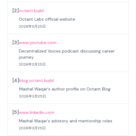
[
2
]
octant.build
Octant Labs official website
2026年3月25日
[
3
]
www.youtube.com
Decentralized Voices podcast discussing career
journey
2026年3月25日
[
4
]
blog.octant.build
Mashal Waqar's author profile on Octant Blog
2026年3月25日
[
5
]
www.linkedin.com
Mashal Waqar's advisory and mentorship roles
2026年3月25日