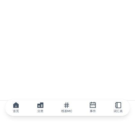
首页
分类
维基MC
事件
词汇表
IQ.wiki